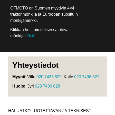
CFMOTO on Suomen myydyin 4×4
traktorimönkijä ja Euroopan suosituin
mönkijämerkki.
Klikkaa heti toimituksessa olevat
mönkijät
tästä
Yhteystiedot
Myynti
: Ville
020 7436 829
, Kalle
020 7436 821
Huolto
: Jyri
020 7436 828
HALUATKO LUOTETTAVAN JA TEKNISESTI