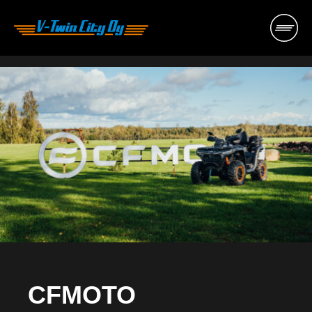
Hyppää
sisältöön
CFMOTO