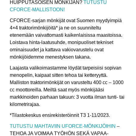
HUIPPUTASOISEN MÖNKIJÄN?
TUTUSTU
CFORCE-MALLISTOON!
CFORCE-sarjan mönkijät ovat Suomen myydyimpiä
4×4 traktorimönkijöitä* ja ne on suunniteltu
etenemään vaivattomasti kaikenlaisissa maastoissa.
Loistava hinta-laatusuhde, monipuoliset tekniset
ominaisuudet ja kattava vakiovarustelu ovat
mönkijöidemme menestyksen takana.
Laajasta valikoimastamme löydät tarpeisiisi sopivan
menopelin, kaipaat sitten tehoa tai ketteryyttä.
Malliston traktorimönkijät on varusteltu 400 cc – 1000
cc moottoreilla. Meiltä saat myös mönkijääsi
markkinoiden parhaan takuun: 3 vuotta ilman tunti- tai
kilometrirajaa.
*Tilastokeskus ensirekisteröinnit T3 1-11/2023.
TUTUSTU MAHTAVIIN UFORCE-MÖNKIJÖIHIN
–
TEHOA JA VOIMAA TYÖHÖN SEKÄ VAPAA-