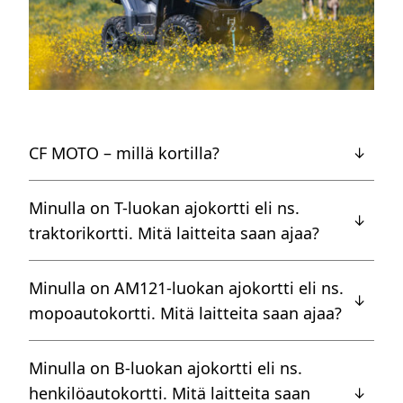
CF MOTO – millä kortilla?
↓
450 ja 520 C Force mallit voidaan rekisteröidä T3a tai
Minulla on T-luokan ajokortti eli ns.
↓
T3b luokan traktoreiksi.
traktorikortti. Mitä laitteita saan ajaa?
Kaikki C Force mallit voidaan rekisteröidä T3b luokan
traktoreiksi.
C Force 450 tai 520 rekisteröitynä T3a traktoriksi.
Minulla on AM121-luokan ajokortti eli ns.
T3a traktorimönkijöiden huippunopeus rajoitetaan
↓
Huippunopeus 40 km/h.
elektronisesti 40 km/h ja kuljettajalta vaaditaan T-
mopoautokortti. Mitä laitteita saan ajaa?
Kaikki U Force ja Z Force mallit. Huippunopeus 60
luokan ajokortti.
km/h.
T3b traktorimönkijöiden huippunopeus rajoitetaan
Kaikki C Force mallit rekisteröitynä T3b traktoriksi.
Minulla on B-luokan ajokortti eli ns.
elektronisesti 60 km/h ja kuljettajalta vaaditaan
Huippunopeus 60 km/h.
henkilöautokortti. Mitä laitteita saan
↓
AM121-luokan ajokortti.