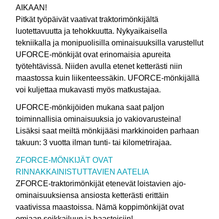
AIKAAN!
Pitkät työpäivät vaativat traktorimönkijältä
luotettavuutta ja tehokkuutta. Nykyaikaisella
tekniikalla ja monipuolisilla ominaisuuksilla varustellut
UFORCE-mönkijät ovat erinomaisia apureita
työtehtävissä. Niiden avulla etenet ketterästi niin
maastossa kuin liikenteessäkin. UFORCE-mönkijällä
voi kuljettaa mukavasti myös matkustajaa.
UFORCE-mönkijöiden mukana saat paljon
toiminnallisia ominaisuuksia jo vakiovarusteina!
Lisäksi saat meiltä mönkijääsi markkinoiden parhaan
takuun: 3 vuotta ilman tunti- tai kilometrirajaa.
ZFORCE-MÖNKIJÄT OVAT
RINNAKKAINISTUTTAVIEN AATELIA
ZFORCE-traktorimönkijät etenevät loistavien ajo-
ominaisuuksiensa ansiosta ketterästi erittäin
vaativissa maastoissa. Nämä koppimönkijät ovat
omiaan seikkailuun ja haasteisiin!