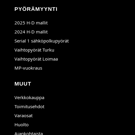
PYÖRÄMYYNTI
2025 H-D mallit
2024 H-D mallit
Serial 1 sähköpolkupyörät
Avautuu uuteen ikkunaan
Vaihtopyörät Turku
Avautuu uuteen ikkunaan
Vaihtopyörät Loimaa
MP-vuokraus
MUUT
Verkkokauppa
Toimitusehdot
Varaosat
Huolto
Ajankohtaista