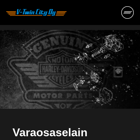
Hyppää
sisältöön
Varaosaselain