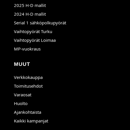
2025 H-D mallit
2024 H-D mallit
Serial 1 sähköpolkupyörät
Avautuu uuteen ikkunaan
Vaihtopyörät Turku
Avautuu uuteen ikkunaan
Vaihtopyörät Loimaa
MP-vuokraus
MUUT
Verkkokauppa
Toimitusehdot
Varaosat
Huolto
Ajankohtaista
Kaikki kampanjat