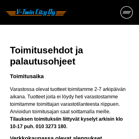
Hyppää
sisältöön
Toimitusehdot ja
palautusohjeet
Toimitusaika
Varastossa olevat tuotteet toimitamme 2-7 arkipäivän
aikana. Tuotteet joita ei löydy heti varastostamme
toimitamme toimittajan varastotilanteesta riippuen.
Arvioidun toimitusajan saat soittamalla meille.
Tilauksen toimituksiin liittyvät kyselyt arkisin klo
10-17 puh. 010 3273 180.
Verkkokaupassa olevat alennukset