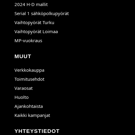
2024 H-D mallit
Serial 1 sähköpolkupyörät
Avautuu uuteen ikkunaan
Vaihtopyörät Turku
Avautuu uuteen ikkunaan
Vaihtopyörät Loimaa
MP-vuokraus
MUUT
Verkkokauppa
Toimitusehdot
Varaosat
Huolto
Ajankohtaista
Kaikki kampanjat
YHTEYSTIEDOT