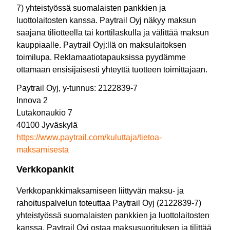
7) yhteistyössä suomalaisten pankkien ja
luottolaitosten kanssa. Paytrail Oyj näkyy maksun
saajana tiliotteella tai korttilaskulla ja välittää maksun
kauppiaalle. Paytrail Oyj:llä on maksulaitoksen
toimilupa. Reklamaatiotapauksissa pyydämme
ottamaan ensisijaisesti yhteyttä tuotteen toimittajaan.
Paytrail Oyj, y-tunnus: 2122839-7
Innova 2
Lutakonaukio 7
40100 Jyväskylä
https://www.paytrail.com/kuluttaja/tietoa-
maksamisesta
Verkkopankit
Verkkopankkimaksamiseen liittyvän maksu- ja
rahoituspalvelun toteuttaa Paytrail Oyj (2122839-7)
yhteistyössä suomalaisten pankkien ja luottolaitosten
kanssa. Paytrail Oyj ostaa maksusuorituksen ja tilittää