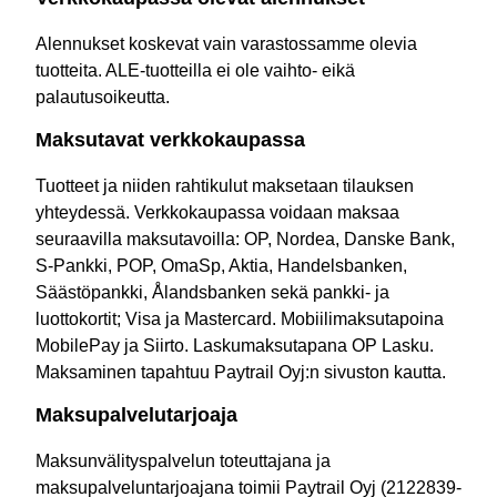
Alennukset koskevat vain varastossamme olevia
tuotteita. ALE-tuotteilla ei ole vaihto- eikä
palautusoikeutta.
Maksutavat verkkokaupassa
Tuotteet ja niiden rahtikulut maksetaan tilauksen
yhteydessä. Verkkokaupassa voidaan maksaa
seuraavilla maksutavoilla: OP, Nordea, Danske Bank,
S-Pankki, POP, OmaSp, Aktia, Handelsbanken,
Säästöpankki, Ålandsbanken sekä pankki- ja
luottokortit; Visa ja Mastercard. Mobiilimaksutapoina
MobilePay ja Siirto. Laskumaksutapana OP Lasku.
Maksaminen tapahtuu Paytrail Oyj:n sivuston kautta.
Maksupalvelutarjoaja
Maksunvälityspalvelun toteuttajana ja
maksupalveluntarjoajana toimii Paytrail Oyj (2122839-