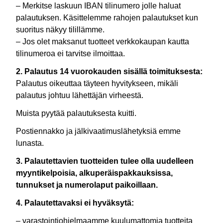
– Merkitse laskuun IBAN tilinumero jolle haluat
palautuksen. Käsittelemme rahojen palautukset kun
suoritus näkyy tilillämme.
– Jos olet maksanut tuotteet verkkokaupan kautta
tilinumeroa ei tarvitse ilmoittaa.
2. Palautus 14 vuorokauden sisällä toimituksesta:
Palautus oikeuttaa täyteen hyvitykseen, mikäli
palautus johtuu lähettäjän virheestä.
Muista pyytää palautuksesta kuitti.
Postiennakko ja jälkivaatimuslähetyksiä emme
lunasta.
3. Palautettavien tuotteiden tulee olla uudelleen
myyntikelpoisia, alkuperäispakkauksissa,
tunnukset ja numerolaput paikoillaan.
4. Palautettavaksi ei hyväksytä:
– varastointiohjelmaamme kuulumattomia tuotteita