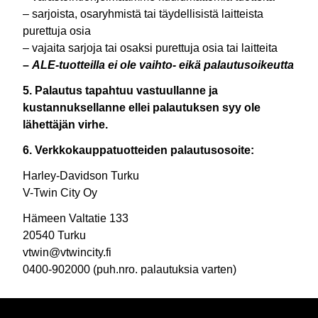
– sarjoista, osaryhmistä tai täydellisistä laitteista
purettuja osia
– vajaita sarjoja tai osaksi purettuja osia tai laitteita
–
ALE-tuotteilla ei ole vaihto- eikä palautusoikeutta
5. Palautus tapahtuu vastuullanne ja
kustannuksellanne ellei palautuksen syy ole
lähettäjän virhe.
6. Verkkokauppatuotteiden palautusosoite:
Harley-Davidson Turku
V-Twin City Oy
Hämeen Valtatie 133
20540 Turku
vtwin@vtwincity.fi
0400-902000 (puh.nro. palautuksia varten)