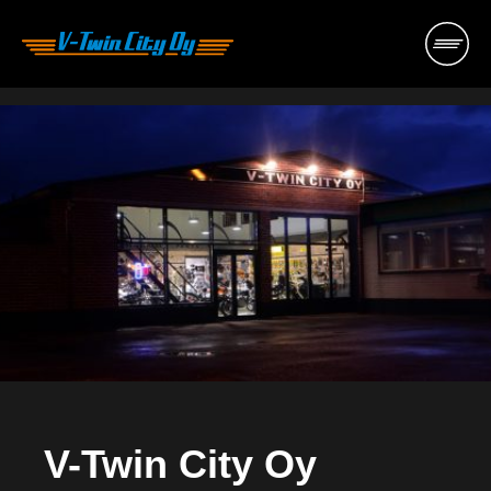
Hyppää
sisältöön
V-Twin City Oy