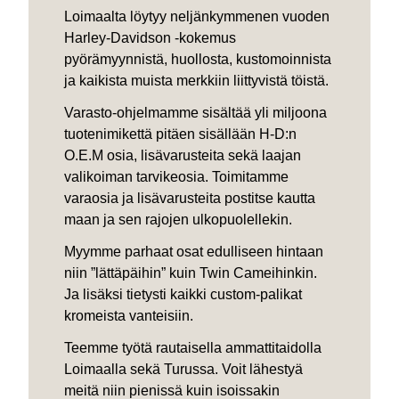
Loimaalta löytyy neljänkymmenen vuoden
Harley-Davidson -kokemus
pyörämyynnistä, huollosta, kustomoinnista
ja kaikista muista merkkiin liittyvistä töistä.
Varasto-ohjelmamme sisältää yli miljoona
tuotenimikettä pitäen sisällään H-D:n
O.E.M osia, lisävarusteita sekä laajan
valikoiman tarvikeosia. Toimitamme
varaosia ja lisävarusteita postitse kautta
maan ja sen rajojen ulkopuolellekin.
Myymme parhaat osat edulliseen hintaan
niin ”lättäpäihin” kuin Twin Cameihinkin.
Ja lisäksi tietysti kaikki custom-palikat
kromeista vanteisiin.
Teemme työtä rautaisella ammattitaidolla
Loimaalla sekä Turussa. Voit lähestyä
meitä niin pienissä kuin isoissakin