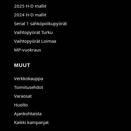
2025 H-D mallit
2024 H-D mallit
Serial 1 sähköpolkupyörät
Avautuu uuteen ikkunaan
Vaihtopyörät Turku
Avautuu uuteen ikkunaan
Vaihtopyörät Loimaa
MP-vuokraus
MUUT
Verkkokauppa
Toimitusehdot
Varaosat
Huolto
Ajankohtaista
Kaikki kampanjat