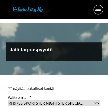
Hyppää
sisältöön
Jätä tarjouspyyntö
"
*
" näyttää pakolliset kentät
Valitse malli
*