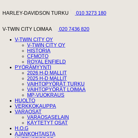
Hyppää sisältöön
Harley Davidson Turku
HARLEY-DAVIDSON TURKU
010 3273 180
V-Twin City Loimaa
V-TWIN CITY LOIMAA
020 7436 820
V-TWIN CITY OY
V-TWIN CITY OY
HISTORIA
CFMOTO
ROYAL ENFIELD
PYÖRÄMYYNTI
2026 H-D MALLIT
2025 H-D MALLIT
VAIHTOPYÖRÄT TURKU
VAIHTOPYÖRÄT LOIMAA
MP-VUOKRAUS
HUOLTO
VERKKOKAUPPA
VARAOSAT
VARAOSASELAIN
KÄYTETYT OSAT
H.O.G
AJANKOHTAISTA