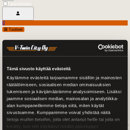
Täsmähaku
Avaa käyttäjävalikko
0
Ostoskori
open
Tuotteet
0.00 €
Ota yhteyttä
* Pakollinen tieto
Etunimi*
Tämä sivusto käyttää evästeitä
Sukunimi*
Käytämme evästeitä tarjoamamme sisällön ja mainosten
Puhelin*
räätälöimiseen, sosiaalisen median ominaisuuksien
Sähköposti*
tukemiseen ja kävijämäärämme analysoimiseen. Lisäksi
jaamme sosiaalisen median, mainosalan ja analytiikka-
Viesti*
alan kumppaneillemme tietoja siitä, miten käytät
sivustoamme. Kumppanimme voivat yhdistää näitä
tietoja muihin tietoihin, joita olet antanut heille tai joita on
kerätty, kun olet käyttänyt heidän palvelujaan.