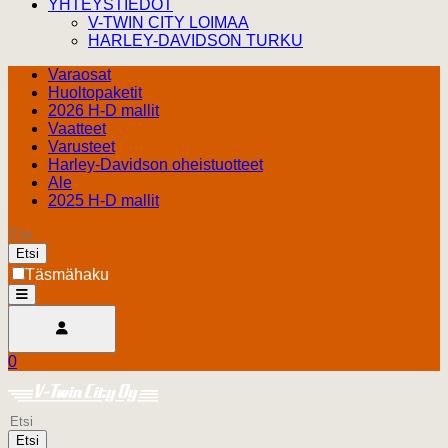
YHTEYSTIEDOT
V-TWIN CITY LOIMAA
HARLEY-DAVIDSON TURKU
Varaosat
Huoltopaketit
2026 H-D mallit
Vaatteet
Varusteet
Harley-Davidson oheistuotteet
Ale
2025 H-D mallit
Etsi
Täsmähaku
open
Avaa käyttäjävalikko
0
Ostoskori
Harley Davidson Turku
0.00 €
Etsi