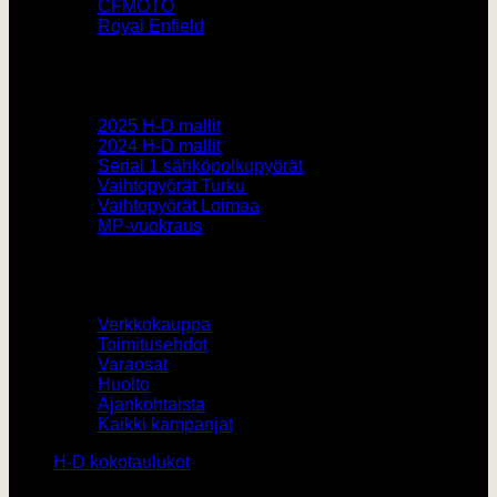
CFMOTO
Royal Enfield
Pyörämyynti
2025 H-D mallit
2024 H-D mallit
Serial 1 sähköpolkupyörät
Vaihtopyörät Turku
Vaihtopyörät Loimaa
MP-vuokraus
Muut
Verkkokauppa
Toimitusehdot
Varaosat
Huolto
Ajankohtaista
Kaikki kampanjat
H-D kokotaulukot