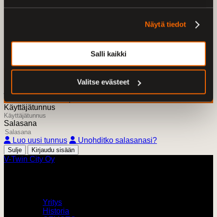
Friendly Captcha
Näytä tiedot
Lähetä
Salli kaikki
Kirjaudu sisään
HUOM! Pyydämme vanhaan verkkokauppaamme
rekisteröityneitä nollaamaan salasananne
tästä linkistä
,
Valitse evästeet
jonka jälkeen tunnuksesi ja tilaushistoriasi löytyvät myös
uudesta verkkokaupastamme.
Käyttäjätunnus
Salasana
Luo uusi tunnus
Unohditko salasanasi?
Sulje
V-Twin City Oy
V-Twin City
Yritys
Historia