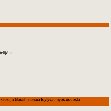
elijälle.
ksesi ja tilaushistoriasi löytyvät myös uudesta