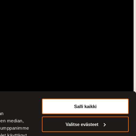
Salli kaikki
an
sen median,
Valitse evästeet
. Kumppanimme
olet käyttänyt