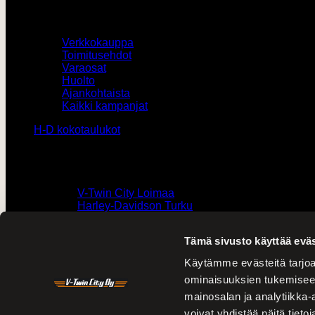
Muut
Verkkokauppa
Toimitusehdot
Varaosat
Huolto
Ajankohtaista
Kaikki kampanjat
H-D kokotaulukot
Yhteystiedot
0207436820 /
V-Twin City Loimaa
0103273180 /
Harley-Davidson Turku
vtwin@vtwincity.fi
Tämä sivusto käyttää eväs
V-Twin City Oy
Käytämme evästeitä tarjoa
ominaisuuksien tukemisee
mainosalan ja analytiikka
Harley-Davidson Turku
voivat yhdistää näitä tietoja