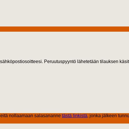
 sähköpostiosoitteesi. Peruutuspyyntö lähetetään tilauksen käsitt
eitä nollaamaan salasananne
tästä linkistä
, jonka jälkeen tunnu