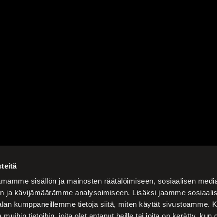
teitä
mamme sisällön ja mainosten räätälöimiseen, sosiaalisen medi
n ja kävijämäärämme analysoimiseen. Lisäksi jaamme sosiaali
-alan kumppaneillemme tietoja siitä, miten käytät sivustoamme
 muihin tietoihin, joita olet antanut heille tai joita on kerätty, kun 