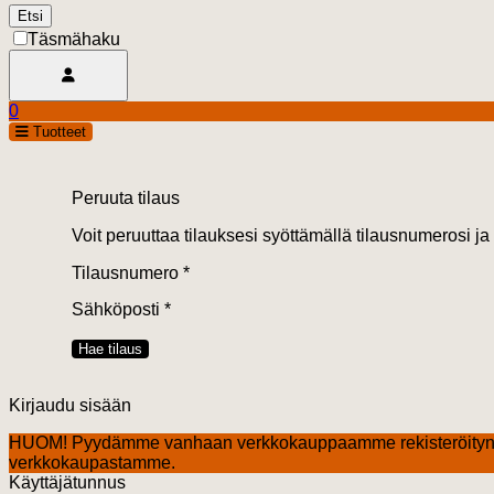
Täsmähaku
Avaa käyttäjävalikko
0
Ostoskori
open
Tuotteet
0.00 €
Peruuta tilaus
Voit peruuttaa tilauksesi syöttämällä tilausnumerosi ja
Tilausnumero *
Sähköposti *
Kirjaudu sisään
HUOM! Pyydämme vanhaan verkkokauppaamme rekisteröityn
verkkokaupastamme.
Käyttäjätunnus