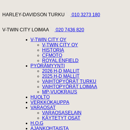
Hyppää sisältöön
Harley Davidson Turku
HARLEY-DAVIDSON TURKU
010 3273 180
V-Twin City Loimaa
V-TWIN CITY LOIMAA
020 7436 820
V-TWIN CITY OY
V-TWIN CITY OY
HISTORIA
CFMOTO
ROYAL ENFIELD
PYÖRÄMYYNTI
2026 H-D MALLIT
2025 H-D MALLIT
VAIHTOPYÖRÄT TURKU
VAIHTOPYÖRÄT LOIMAA
MP-VUOKRAUS
HUOLTO
VERKKOKAUPPA
VARAOSAT
VARAOSASELAIN
KÄYTETYT OSAT
H.O.G
AJANKOHTAISTA