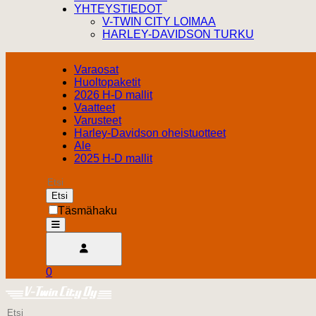
YHTEYSTIEDOT
V-TWIN CITY LOIMAA
HARLEY-DAVIDSON TURKU
Varaosat
Huoltopaketit
2026 H-D mallit
Vaatteet
Varusteet
Harley-Davidson oheistuotteet
Ale
2025 H-D mallit
Etsi
Täsmähaku
open
Avaa käyttäjävalikko
0
Ostoskori
Harley Davidson Turku
0.00 €
Etsi