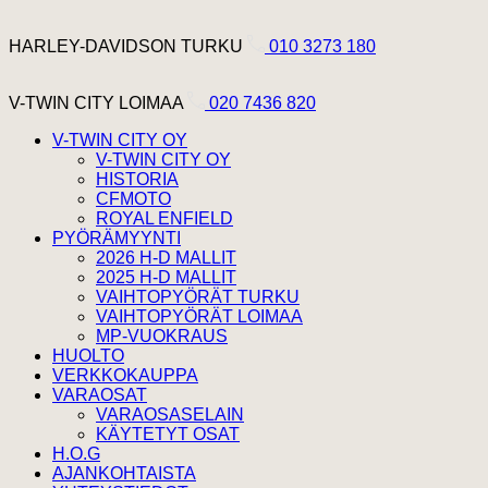
Hyppää sisältöön
Harley Davidson Turku
HARLEY-DAVIDSON TURKU
010 3273 180
V-Twin City Loimaa
V-TWIN CITY LOIMAA
020 7436 820
V-TWIN CITY OY
V-TWIN CITY OY
HISTORIA
CFMOTO
ROYAL ENFIELD
PYÖRÄMYYNTI
2026 H-D MALLIT
2025 H-D MALLIT
VAIHTOPYÖRÄT TURKU
VAIHTOPYÖRÄT LOIMAA
MP-VUOKRAUS
HUOLTO
VERKKOKAUPPA
VARAOSAT
VARAOSASELAIN
KÄYTETYT OSAT
H.O.G
AJANKOHTAISTA