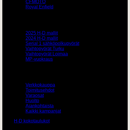
CFMOTO
Royal Enfield
Pyörämyynti
2025 H-D mallit
2024 H-D mallit
Serial 1 sähköpolkupyörät
Vaihtopyörät Turku
Vaihtopyörät Loimaa
MP-vuokraus
Muut
Verkkokauppa
Toimitusehdot
Varaosat
Huolto
Ajankohtaista
Kaikki kampanjat
H-D kokotaulukot