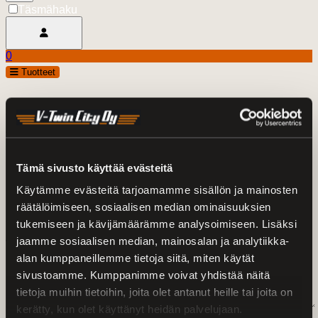
Täsmähaku
Avaa käyttäjävalikko
0
Ostoskori
open
Tuotteet
0.00 €
Ota yhteyttä
* Pakollinen tieto
Etunimi*
Tämä sivusto käyttää evästeitä
Sukunimi*
Käytämme evästeitä tarjoamamme sisällön ja mainosten
Puhelin*
räätälöimiseen, sosiaalisen median ominaisuuksien
Sähköposti*
tukemiseen ja kävijämäärämme analysoimiseen. Lisäksi
jaamme sosiaalisen median, mainosalan ja analytiikka-
Viesti*
alan kumppaneillemme tietoja siitä, miten käytät
sivustoamme. Kumppanimme voivat yhdistää näitä
tietoja muihin tietoihin, joita olet antanut heille tai joita on
kerätty, kun olet käyttänyt heidän palvelujaan.