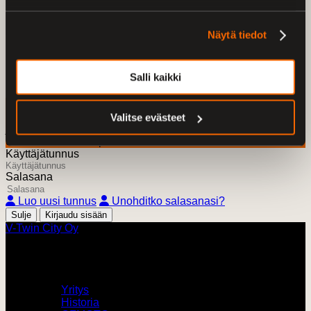
Friendly Captcha
Näytä tiedot
Lähetä
Salli kaikki
Kirjaudu sisään
HUOM! Pyydämme vanhaan verkkokauppaamme
rekisteröityneitä nollaamaan salasananne
tästä linkistä
,
Valitse evästeet
jonka jälkeen tunnuksesi ja tilaushistoriasi löytyvät myös
uudesta verkkokaupastamme.
Käyttäjätunnus
Salasana
Luo uusi tunnus
Unohditko salasanasi?
Sulje
V-Twin City Oy
V-Twin City
Yritys
Historia