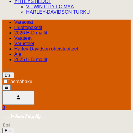
YHTEYSTIEDOT
V-TWIN CITY LOIMAA
HARLEY-DAVIDSON TURKU
Varaosat
Huoltopaketit
2026 H-D mallit
Vaatteet
Varusteet
Harley-Davidson oheistuotteet
Ale
2025 H-D mallit
Etsi
Täsmähaku
open
Avaa käyttäjävalikko
0
Ostoskori
Harley Davidson Turku
0.00 €
Etsi