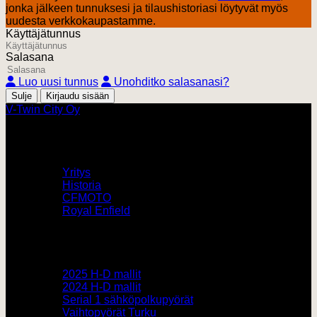
jonka jälkeen tunnuksesi ja tilaushistoriasi löytyvät myös
uudesta verkkokaupastamme.
Käyttäjätunnus
Salasana
Luo uusi tunnus
Unohditko salasanasi?
Sulje
V-Twin City Oy
V-Twin City
Yritys
Historia
CFMOTO
Royal Enfield
Pyörämyynti
2025 H-D mallit
2024 H-D mallit
Serial 1 sähköpolkupyörät
Vaihtopyörät Turku