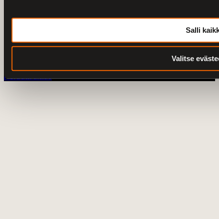
Harley-Davidson Turku
Salli kaikk
© 2026 V-Twin City Oy
Valitse eväste
Tietosuoja
Saavutettavuusseloste
Peruuta tilaus