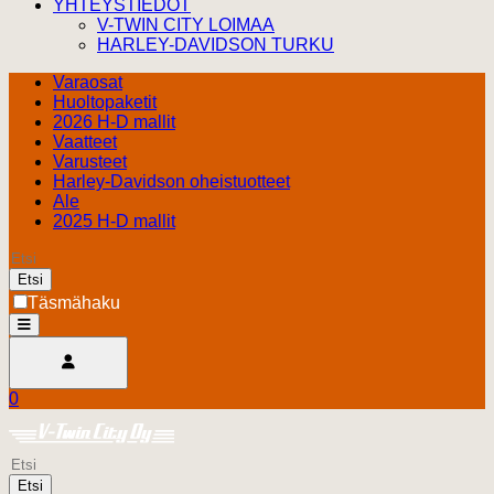
YHTEYSTIEDOT
V-TWIN CITY LOIMAA
HARLEY-DAVIDSON TURKU
Varaosat
Huoltopaketit
2026 H-D mallit
Vaatteet
Varusteet
Harley-Davidson oheistuotteet
Ale
2025 H-D mallit
Etsi
Täsmähaku
open
Avaa käyttäjävalikko
0
Ostoskori
Harley Davidson Turku
0.00 €
Etsi