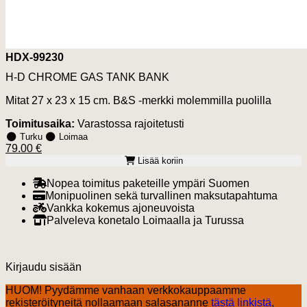
HDX-99230
H-D CHROME GAS TANK BANK
Mitat 27 x 23 x 15 cm. B&S -merkki molemmilla puolilla
Toimitusaika:
Varastossa rajoitetusti
Turku
Loimaa
79.00 €
Lisää koriin
Nopea toimitus paketeille ympäri Suomen
Monipuolinen sekä turvallinen maksutapahtuma
Vankka kokemus ajoneuvoista
Palveleva konetalo Loimaalla ja Turussa
Kirjaudu sisään
HUOM! Pyydämme vanhaan verkkokauppaamme
rekisteröityneitä nollaamaan salasananne
tästä linkistä
,