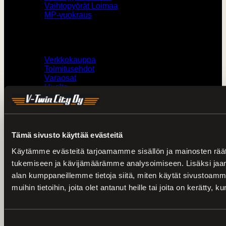
Vaihtopyörät Loimaa
MP-vuokraus
Muut
Verkkokauppa
Toimitusehdot
Varaosat
Huolto
Ajankohtaista
Kaikki kampanjat
H-D kokotaulukot
Tämä sivusto käyttää evästeitä
Yhteystiedot
Käytämme evästeitä tarjoamamme sisällön ja mainosten räät
tukemiseen ja kävijämäärämme analysoimiseen. Lisäksi jaam
0207436820 /
V-Twin City Loimaa
alan kumppaneillemme tietoja siitä, miten käytät sivustoam
0103273180 /
Harley-Davidson Turku
muihin tietoihin, joita olet antanut heille tai joita on kerätty, 
vtwin@vtwincity.fi
V-Twin City Oy