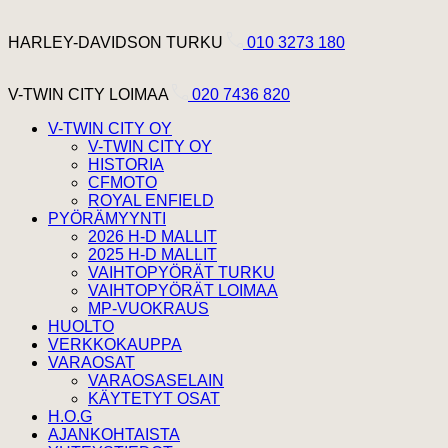
Hyppää sisältöön
Harley Davidson Turku
HARLEY-DAVIDSON TURKU
010 3273 180
V-Twin City Loimaa
V-TWIN CITY LOIMAA
020 7436 820
V-TWIN CITY OY
V-TWIN CITY OY
HISTORIA
CFMOTO
ROYAL ENFIELD
PYÖRÄMYYNTI
2026 H-D MALLIT
2025 H-D MALLIT
VAIHTOPYÖRÄT TURKU
VAIHTOPYÖRÄT LOIMAA
MP-VUOKRAUS
HUOLTO
VERKKOKAUPPA
VARAOSAT
VARAOSASELAIN
KÄYTETYT OSAT
H.O.G
AJANKOHTAISTA