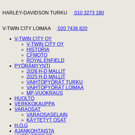
Hyppää sisältöön
Harley Davidson Turku
HARLEY-DAVIDSON TURKU
010 3273 180
V-Twin City Loimaa
V-TWIN CITY LOIMAA
020 7436 820
V-TWIN CITY OY
V-TWIN CITY OY
HISTORIA
CFMOTO
ROYAL ENFIELD
PYÖRÄMYYNTI
2026 H-D MALLIT
2025 H-D MALLIT
VAIHTOPYÖRÄT TURKU
VAIHTOPYÖRÄT LOIMAA
MP-VUOKRAUS
HUOLTO
VERKKOKAUPPA
VARAOSAT
VARAOSASELAIN
KÄYTETYT OSAT
H.O.G
AJANKOHTAISTA