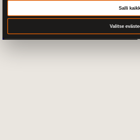
Harley-Davidson Turku
Salli kaikk
© 2026 V-Twin City Oy
Tietosuoja
Valitse eväste
Saavutettavuusseloste
Peruuta tilaus