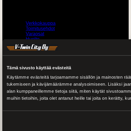
Muut
Verkkokauppa
Toimitusehdot
Varaosat
Huolto
Ajankohtaista
Kaikki kampanjat
H-D kokotaulukot
Tämä sivusto käyttää evästeitä
Yhteystiedot
Käytämme evästeitä tarjoamamme sisällön ja mainosten räät
tukemiseen ja kävijämäärämme analysoimiseen. Lisäksi jaam
0207436820 /
V-Twin City Loimaa
0103273180 /
Harley-Davidson Turku
alan kumppaneillemme tietoja siitä, miten käytät sivustoam
muihin tietoihin, joita olet antanut heille tai joita on kerätty, 
vtwin@vtwincity.fi
V-Twin City Oy