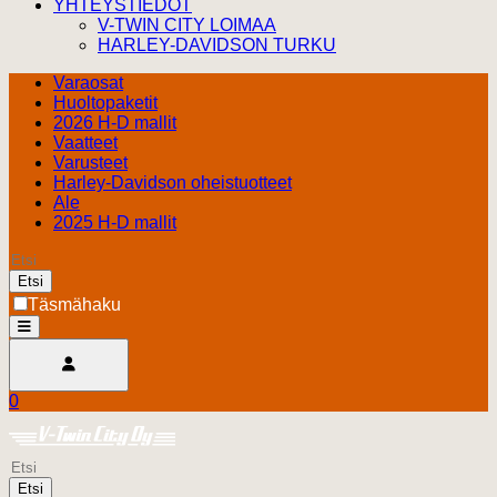
YHTEYSTIEDOT
V-TWIN CITY LOIMAA
HARLEY-DAVIDSON TURKU
Varaosat
Huoltopaketit
2026 H-D mallit
Vaatteet
Varusteet
Harley-Davidson oheistuotteet
Ale
2025 H-D mallit
Etsi
Täsmähaku
open
Avaa käyttäjävalikko
0
Ostoskori
Harley Davidson Turku
0.00 €
Etsi