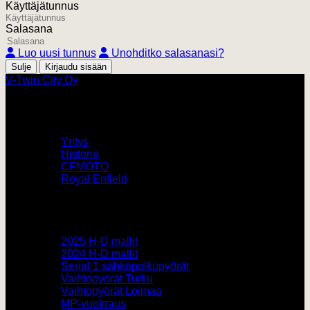
Käyttäjätunnus
Salasana
Luo uusi tunnus
Unohditko salasanasi?
Sulje
V-Twin City Oy
V-Twin City
Yritys
Historia
CFMOTO
Royal Enfield
Pyörämyynti
2025 H-D mallit
2024 H-D mallit
Serial 1 sähköpolkupyörät
Vaihtopyörät Turku
Vaihtopyörät Loimaa
MP-vuokraus