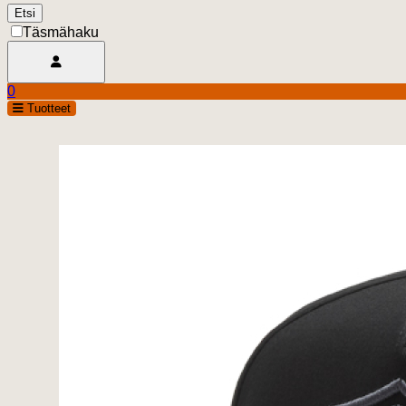
Täsmähaku
Avaa käyttäjävalikko
0
Ostoskori
open
Tuotteet
0.00 €