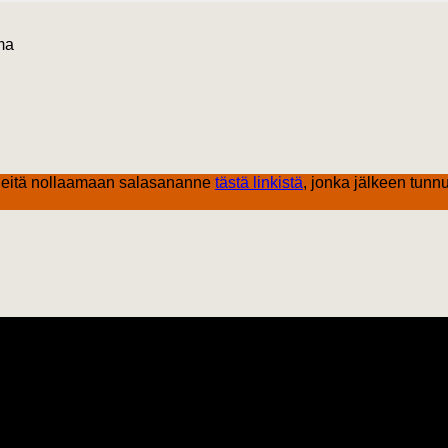
ma
eitä nollaamaan salasananne
tästä linkistä
, jonka jälkeen tunnu