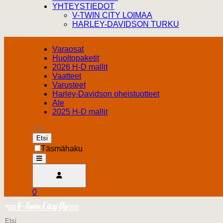
YHTEYSTIEDOT
V-TWIN CITY LOIMAA
HARLEY-DAVIDSON TURKU
Varaosat
Huoltopaketit
2026 H-D mallit
Vaatteet
Varusteet
Harley-Davidson oheistuotteet
Ale
2025 H-D mallit
Etsi
Täsmähaku
open
Avaa käyttäjävalikko
0
Ostoskori
Harley Davidson Turku
0.00 €
Etsi