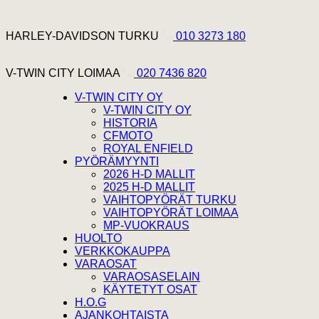
Hyppää sisältöön
Harley Davidson Turku
HARLEY-DAVIDSON TURKU
010 3273 180
V-Twin City Loimaa
V-TWIN CITY LOIMAA
020 7436 820
V-TWIN CITY OY
V-TWIN CITY OY
HISTORIA
CFMOTO
ROYAL ENFIELD
PYÖRÄMYYNTI
2026 H-D MALLIT
2025 H-D MALLIT
VAIHTOPYÖRÄT TURKU
VAIHTOPYÖRÄT LOIMAA
MP-VUOKRAUS
HUOLTO
VERKKOKAUPPA
VARAOSAT
VARAOSASELAIN
KÄYTETYT OSAT
H.O.G
AJANKOHTAISTA