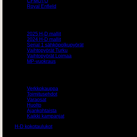
CFMOTO
Royal Enfield
Pyörämyynti
2025 H-D mallit
2024 H-D mallit
Serial 1 sähköpolkupyörät
Vaihtopyörät Turku
Vaihtopyörät Loimaa
MP-vuokraus
Muut
Verkkokauppa
Toimitusehdot
Varaosat
Huolto
Ajankohtaista
Kaikki kampanjat
H-D kokotaulukot