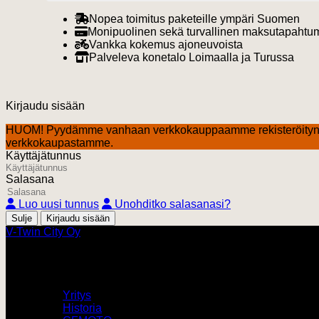
Nopea toimitus paketeille ympäri Suomen
Monipuolinen sekä turvallinen maksutapahtu
Vankka kokemus ajoneuvoista
Palveleva konetalo Loimaalla ja Turussa
Kirjaudu sisään
HUOM! Pyydämme vanhaan verkkokauppaamme rekisteröityn
verkkokaupastamme.
Käyttäjätunnus
Salasana
Luo uusi tunnus
Unohditko salasanasi?
Sulje
V-Twin City Oy
V-Twin City
Yritys
Historia