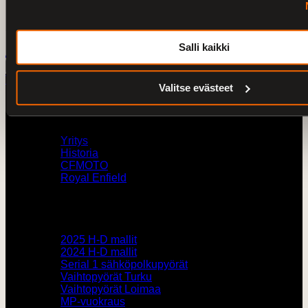
Käyttäjätunnus
Salasana
Salli kaikki
Luo uusi tunnus
Unohditko salasanasi?
Sulje
V-Twin City Oy
Valitse evästeet
V-Twin City
Yritys
Historia
CFMOTO
Royal Enfield
Pyörämyynti
2025 H-D mallit
2024 H-D mallit
Serial 1 sähköpolkupyörät
Vaihtopyörät Turku
Vaihtopyörät Loimaa
MP-vuokraus