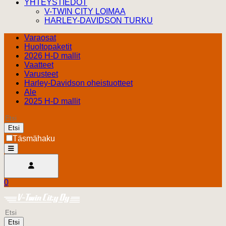
YHTEYSTIEDOT
V-TWIN CITY LOIMAA
HARLEY-DAVIDSON TURKU
Varaosat
Huoltopaketit
2026 H-D mallit
Vaatteet
Varusteet
Harley-Davidson oheistuotteet
Ale
2025 H-D mallit
Etsi
Täsmähaku
open
Avaa käyttäjävalikko
0
Ostoskori
Harley Davidson Turku
0.00 €
Etsi