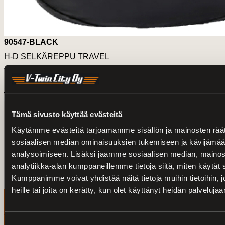
90547-BLACK
H-D SELKÄREPPU TRAVEL
Toimitusaika:
2-7 arkipäivää.
Turku
Loimaa
199.00 €
Lisää koriin
Tämä sivusto käyttää evästeitä
Nopea toimitus paketeille ympäri Suomen
Monipuolinen sekä turvallinen maksutapahtuma
Käytämme evästeitä tarjoamamme sisällön ja mainosten räät
Vankka kokemus ajoneuvoista
Palveleva konetalo Loimaalla ja Turussa
sosiaalisen median ominaisuuksien tukemiseen ja kävijäm
analysoimiseen. Lisäksi jaamme sosiaalisen median, mainos
analytiikka-alan kumppaneillemme tietoja siitä, miten käytä
Kirjaudu sisään
Kumppanimme voivat yhdistää näitä tietoja muihin tietoihin, jo
heille tai joita on kerätty, kun olet käyttänyt heidän palvelujaa
HUOM! Pyydämme vanhaan verkkokauppaamme
rekisteröityneitä nollaamaan salasananne
tästä linkistä
,
jonka jälkeen tunnuksesi ja tilaushistoriasi löytyvät myös
uudesta verkkokaupastamme.