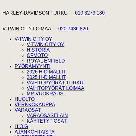
Hyppää sisältöön
Harley Davidson Turku
HARLEY-DAVIDSON TURKU
010 3273 180
V-Twin City Loimaa
V-TWIN CITY LOIMAA
020 7436 820
V-TWIN CITY OY
V-TWIN CITY OY
HISTORIA
CFMOTO
ROYAL ENFIELD
PYÖRÄMYYNTI
2026 H-D MALLIT
2025 H-D MALLIT
VAIHTOPYÖRÄT TURKU
VAIHTOPYÖRÄT LOIMAA
MP-VUOKRAUS
HUOLTO
VERKKOKAUPPA
VARAOSAT
VARAOSASELAIN
KÄYTETYT OSAT
H.O.G
AJANKOHTAISTA