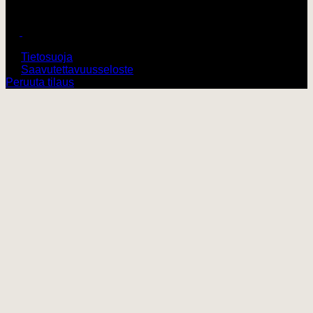
Harley-Davidson Turku
© 2026 V-Twin City Oy
Tietosuoja
Saavutettavuusseloste
Peruuta tilaus