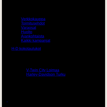
Muut
Verkkokauppa
Toimitusehdot
Varaosat
Huolto
Ajankohtaista
Kaikki kampanjat
H-D kokotaulukot
Yhteystiedot
0207436820 /
V-Twin City Loimaa
0103273180 /
Harley-Davidson Turku
vtwin@vtwincity.fi
V-Twin City Oy