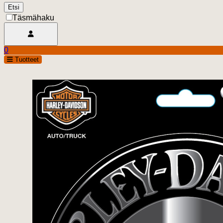
Täsmähaku
Avaa käyttäjävalikko
0
Ostoskori
open
Tuotteet
0.00 €