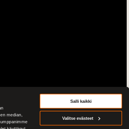
Salli kaikki
an
sen median,
Valitse evästeet
. Kumppanimme
olet käyttänyt