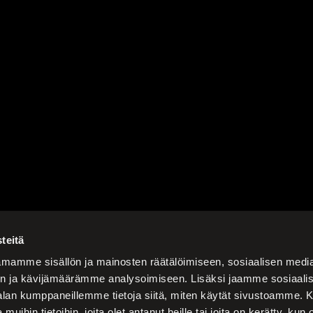
teitä
mamme sisällön ja mainosten räätälöimiseen, sosiaalisen medi
n ja kävijämäärämme analysoimiseen. Lisäksi jaamme sosiaali
-alan kumppaneillemme tietoja siitä, miten käytät sivustoamme
 muihin tietoihin, joita olet antanut heille tai joita on kerätty, kun 