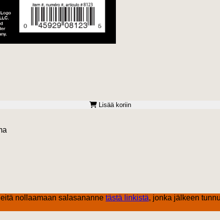
Lisää koriin
ma
eitä nollaamaan salasananne
tästä linkistä
, jonka jälkeen tunnu