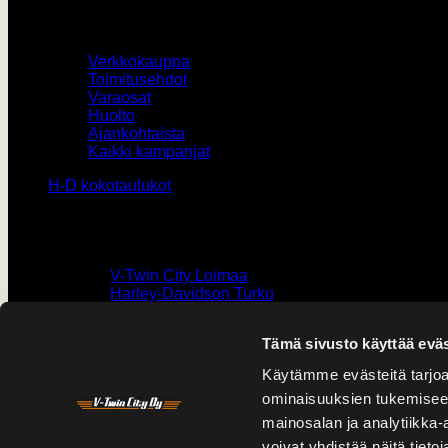
Muut
Verkkokauppa
Toimitusehdot
Varaosat
Huolto
Ajankohtaista
Kaikki kampanjat
H-D kokotaulukot
Yhteystiedot
0207436820 /
V-Twin City Loimaa
0103273180 /
Harley-Davidson Turku
vtwin@vtwincity.fi
Tämä sivusto käyttää eväs
V-Twin City Oy
Käytämme evästeitä tarjoa
ominaisuuksien tukemisee
mainosalan ja analytiikka
Harley-Davidson Turku
voivat yhdistää näitä tietoja