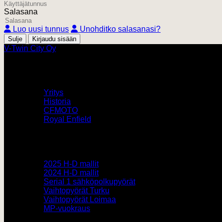
Salasana
Luo uusi tunnus
Unohditko salasanasi?
Sulje
V-Twin City Oy
V-Twin City
Yritys
Historia
CFMOTO
Royal Enfield
Pyörämyynti
2025 H-D mallit
2024 H-D mallit
Serial 1 sähköpolkupyörät
Vaihtopyörät Turku
Vaihtopyörät Loimaa
MP-vuokraus