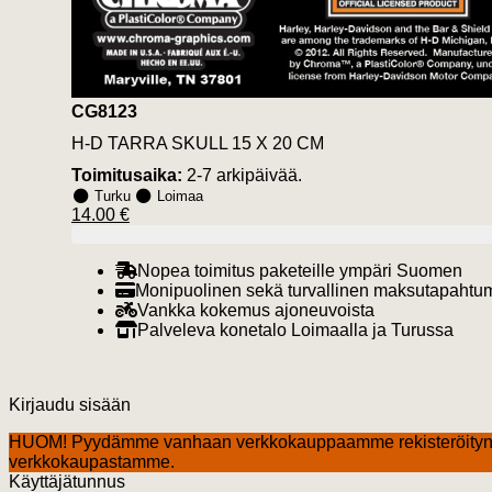
CG8123
H-D TARRA SKULL 15 X 20 CM
Toimitusaika:
2-7 arkipäivää.
Turku
Loimaa
14.00 €
Nopea toimitus paketeille ympäri Suomen
Monipuolinen sekä turvallinen maksutapahtu
Vankka kokemus ajoneuvoista
Palveleva konetalo Loimaalla ja Turussa
Kirjaudu sisään
HUOM! Pyydämme vanhaan verkkokauppaamme rekisteröityn
verkkokaupastamme.
Käyttäjätunnus