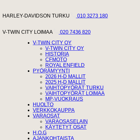
Hyppää sisältöön
Harley Davidson Turku
HARLEY-DAVIDSON TURKU
010 3273 180
V-Twin City Loimaa
V-TWIN CITY LOIMAA
020 7436 820
V-TWIN CITY OY
V-TWIN CITY OY
HISTORIA
CFMOTO
ROYAL ENFIELD
PYÖRÄMYYNTI
2026 H-D MALLIT
2025 H-D MALLIT
VAIHTOPYÖRÄT TURKU
VAIHTOPYÖRÄT LOIMAA
MP-VUOKRAUS
HUOLTO
VERKKOKAUPPA
VARAOSAT
VARAOSASELAIN
KÄYTETYT OSAT
H.O.G
AJANKOHTAISTA