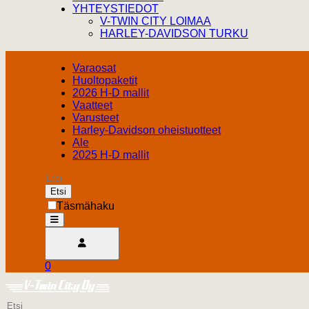
YHTEYSTIEDOT
V-TWIN CITY LOIMAA
HARLEY-DAVIDSON TURKU
Varaosat
Huoltopaketit
2026 H-D mallit
Vaatteet
Varusteet
Harley-Davidson oheistuotteet
Ale
2025 H-D mallit
Etsi
Täsmähaku
open
Avaa käyttäjävalikko
0
Ostoskori
Harley Davidson Turku
0.00 €
Etsi