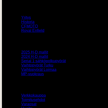
V-Twin City
Yritys
Historia
CFMOTO
Royal Enfield
Pyörämyynti
2025 H-D mallit
2024 H-D mallit
Serial 1 sähköpolkupyörät
Vaihtopyörät Turku
Vaihtopyörät Loimaa
MP-vuokraus
Muut
Verkkokauppa
Toimitusehdot
Varaosat