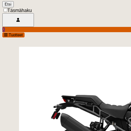
Täsmähaku
Avaa käyttäjävalikko
0
Ostoskori
open
Tuotteet
0.00 €