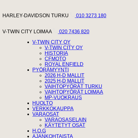
Hyppää sisältöön
Harley Davidson Turku
HARLEY-DAVIDSON TURKU
010 3273 180
V-Twin City Loimaa
V-TWIN CITY LOIMAA
020 7436 820
V-TWIN CITY OY
V-TWIN CITY OY
HISTORIA
CFMOTO
ROYAL ENFIELD
PYÖRÄMYYNTI
2026 H-D MALLIT
2025 H-D MALLIT
VAIHTOPYÖRÄT TURKU
VAIHTOPYÖRÄT LOIMAA
MP-VUOKRAUS
HUOLTO
VERKKOKAUPPA
VARAOSAT
VARAOSASELAIN
KÄYTETYT OSAT
H.O.G
AJANKOHTAISTA