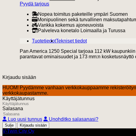
Pyydä tarjous
Nopea toimitus paketeille ympäri Suomen
Monipuolinen sekä turvallinen maksutapahtu
Vankka kokemus ajoneuvoista
Palveleva konetalo Loimaalla ja Turussa
Tuotetiedot
Tekniset tiedot
Pan America 1250 Special tarjoaa 112 kW kaupunkiin ja
parantavat ominaisuudet ja 173 mm:n kosketusnäyttö ovat
Kirjaudu sisään
HUOM! Pyydämme vanhaan verkkokauppaamme rekisteröityn
verkkokaupastamme.
Käyttäjätunnus
Salasana
Luo uusi tunnus
Unohditko salasanasi?
Sulje
V-Twin City Oy