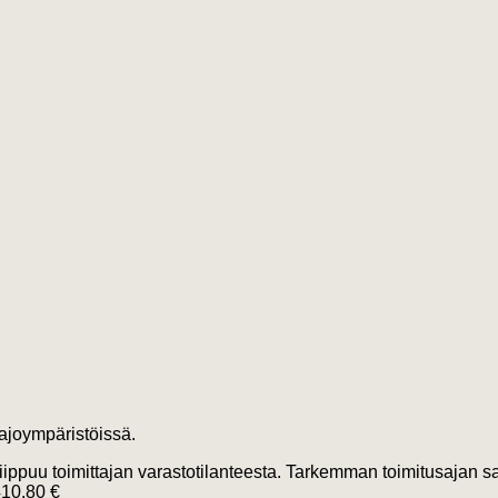
ajoympäristöissä.
riippuu toimittajan varastotilanteesta. Tarkemman toimitusajan 
410.80 €