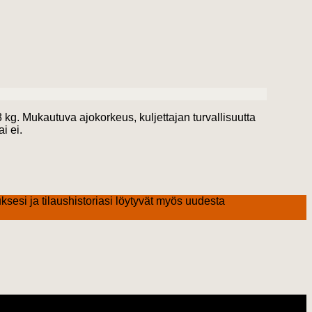
kg. Mukautuva ajokorkeus, kuljettajan turvallisuutta
i ei.
ksesi ja tilaushistoriasi löytyvät myös uudesta