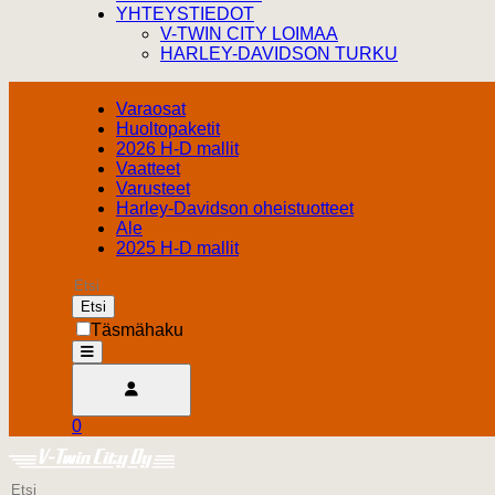
YHTEYSTIEDOT
V-TWIN CITY LOIMAA
HARLEY-DAVIDSON TURKU
Varaosat
Huoltopaketit
2026 H-D mallit
Vaatteet
Varusteet
Harley-Davidson oheistuotteet
Ale
2025 H-D mallit
Etsi
Täsmähaku
open
Avaa käyttäjävalikko
0
Ostoskori
Harley Davidson Turku
0.00 €
Etsi