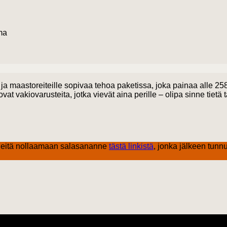
ma
 maastoreiteille sopivaa tehoa paketissa, joka painaa alle 258 
 vakiovarusteita, jotka vievät aina perille – olipa sinne tietä ta
eitä nollaamaan salasananne
tästä linkistä
, jonka jälkeen tunnu