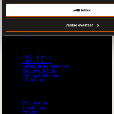
V-Twin City
Salli kaikki
Yritys
Valitse evästeet
Historia
CFMOTO
Royal Enfield
Pyörämyynti
2025 H-D mallit
2024 H-D mallit
Serial 1 sähköpolkupyörät
Vaihtopyörät Turku
Vaihtopyörät Loimaa
MP-vuokraus
Muut
Verkkokauppa
Toimitusehdot
Varaosat