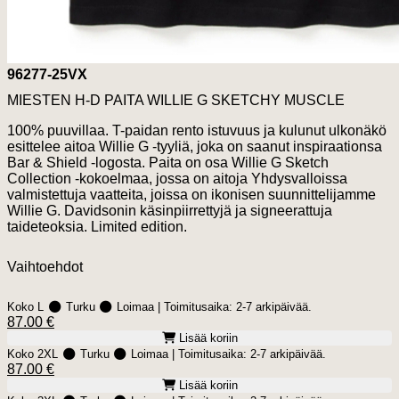
96277-25VX
MIESTEN H-D PAITA WILLIE G SKETCHY MUSCLE
100% puuvillaa. T-paidan rento istuvuus ja kulunut ulkonäkö
esittelee aitoa Willie G -tyyliä, joka on saanut inspiraationsa
Bar & Shield -logosta. Paita on osa Willie G Sketch
Collection -kokoelmaa, jossa on aitoja Yhdysvalloissa
valmistettuja vaatteita, joissa on ikonisen suunnittelijamme
Willie G. Davidsonin käsinpiirrettyjä ja signeerattuja
taideteoksia. Limited edition.
Vaihtoehdot
Koko L
Turku
Loimaa
| Toimitusaika:
2-7 arkipäivää.
87.00 €
Lisää koriin
Koko 2XL
Turku
Loimaa
| Toimitusaika:
2-7 arkipäivää.
87.00 €
Lisää koriin