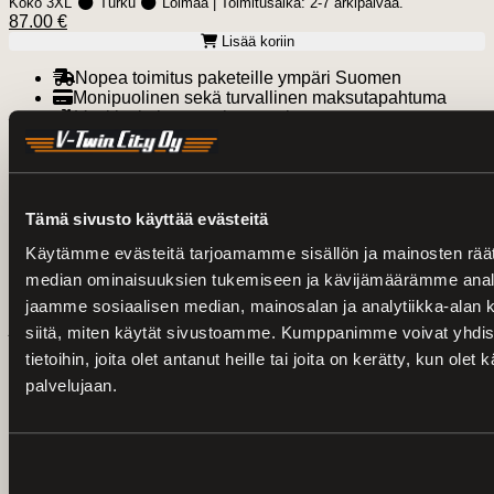
Koko 3XL
Turku
Loimaa
| Toimitusaika:
2-7 arkipäivää.
87.00 €
Lisää koriin
Nopea toimitus paketeille ympäri Suomen
Monipuolinen sekä turvallinen maksutapahtuma
Vankka kokemus ajoneuvoista
Palveleva konetalo Loimaalla ja Turussa
Tämä sivusto käyttää evästeitä
Kirjaudu sisään
Käytämme evästeitä tarjoamamme sisällön ja mainosten räät
median ominaisuuksien tukemiseen ja kävijämäärämme anal
HUOM! Pyydämme vanhaan verkkokauppaamme
jaamme sosiaalisen median, mainosalan ja analytiikka-alan 
rekisteröityneitä nollaamaan salasananne
tästä linkistä
,
jonka jälkeen tunnuksesi ja tilaushistoriasi löytyvät myös
siitä, miten käytät sivustoamme. Kumppanimme voivat yhdistä
uudesta verkkokaupastamme.
tietoihin, joita olet antanut heille tai joita on kerätty, kun olet
Käyttäjätunnus
palvelujaan.
Salasana
Luo uusi tunnus
Unohditko salasanasi?
Sulje
V-Twin City Oy