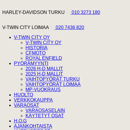
Hyppää sisältöön
Harley Davidson Turku
HARLEY-DAVIDSON TURKU
010 3273 180
V-Twin City Loimaa
V-TWIN CITY LOIMAA
020 7436 820
V-TWIN CITY OY
V-TWIN CITY OY
HISTORIA
CFMOTO
ROYAL ENFIELD
PYÖRÄMYYNTI
2026 H-D MALLIT
2025 H-D MALLIT
VAIHTOPYÖRÄT TURKU
VAIHTOPYÖRÄT LOIMAA
MP-VUOKRAUS
HUOLTO
VERKKOKAUPPA
VARAOSAT
VARAOSASELAIN
KÄYTETYT OSAT
H.O.G
AJANKOHTAISTA