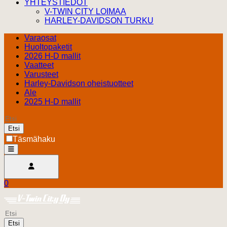
YHTEYSTIEDOT
V-TWIN CITY LOIMAA
HARLEY-DAVIDSON TURKU
Varaosat
Huoltopaketit
2026 H-D mallit
Vaatteet
Varusteet
Harley-Davidson oheistuotteet
Ale
2025 H-D mallit
Etsi
Täsmähaku
open
Avaa käyttäjävalikko
0
Ostoskori
Harley Davidson Turku
0.00 €
Etsi