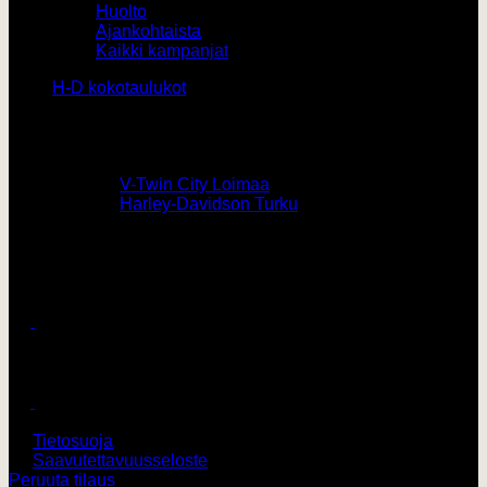
Huolto
Ajankohtaista
Kaikki kampanjat
H-D kokotaulukot
Yhteystiedot
0207436820 /
V-Twin City Loimaa
0103273180 /
Harley-Davidson Turku
vtwin@vtwincity.fi
V-Twin City Oy
Harley-Davidson Turku
© 2026 V-Twin City Oy
Tietosuoja
Saavutettavuusseloste
Peruuta tilaus