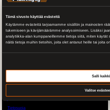
Toimitusehdot
Varaosat
Huolto
Ajankohtaista
Tämä sivusto käyttää evästeitä
Kaikki kampanjat
Käytämme evästeitä tarjoamamme sisällön ja mainosten räät
H-D kokotaulukot
tukemiseen ja kävijämäärämme analysoimiseen. Lisäksi jaa
analytiikka-alan kumppaneillemme tietoja siitä, miten käyt
Yhteystiedot
näitä tietoja muihin tietoihin, joita olet antanut heille tai joit
0207436820 /
V-Twin City Loimaa
0103273180 /
Harley-Davidson Turku
vtwin@vtwincity.fi
V-Twin City Oy
Salli kaikki
Harley-Davidson Turku
Valitse evästee
© 2026 V-Twin City Oy
Tietosuoja