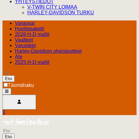
YHTEYSTIEDOT
V-TWIN CITY LOIMAA
HARLEY-DAVIDSON TURKU
Varaosat
Huoltopaketit
2026 H-D mallit
Vaatteet
Varusteet
Harley-Davidson oheistuotteet
Ale
2025 H-D mallit
Etsi
Täsmähaku
open
Avaa käyttäjävalikko
0
Ostoskori
Harley Davidson Turku
0.00 €
Etsi