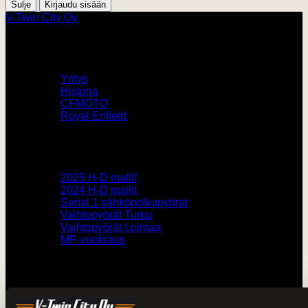
Sulje
V-Twin City Oy
V-Twin City
Yritys
Historia
CFMOTO
Royal Enfield
Pyörämyynti
2025 H-D mallit
2024 H-D mallit
Serial 1 sähköpolkupyörät
Vaihtopyörät Turku
Vaihtopyörät Loimaa
MP-vuokraus
Muut
Verkkokauppa