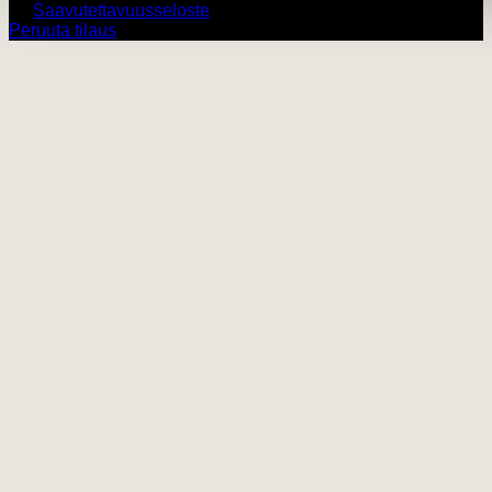
Saavutettavuusseloste
Peruuta tilaus