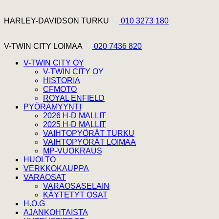
Hyppää sisältöön
Harley Davidson Turku
HARLEY-DAVIDSON TURKU
010 3273 180
V-Twin City Loimaa
V-TWIN CITY LOIMAA
020 7436 820
V-TWIN CITY OY
V-TWIN CITY OY
HISTORIA
CFMOTO
ROYAL ENFIELD
PYÖRÄMYYNTI
2026 H-D MALLIT
2025 H-D MALLIT
VAIHTOPYÖRÄT TURKU
VAIHTOPYÖRÄT LOIMAA
MP-VUOKRAUS
HUOLTO
VERKKOKAUPPA
VARAOSAT
VARAOSASELAIN
KÄYTETYT OSAT
H.O.G
AJANKOHTAISTA