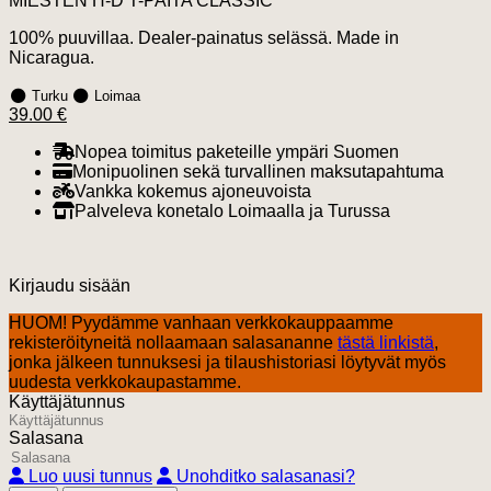
MIESTEN H-D T-PAITA CLASSIC
100% puuvillaa. Dealer-painatus selässä. Made in
Nicaragua.
Turku
Loimaa
39.00 €
Nopea toimitus paketeille ympäri Suomen
Monipuolinen sekä turvallinen maksutapahtuma
Vankka kokemus ajoneuvoista
Palveleva konetalo Loimaalla ja Turussa
Kirjaudu sisään
HUOM! Pyydämme vanhaan verkkokauppaamme
rekisteröityneitä nollaamaan salasananne
tästä linkistä
,
jonka jälkeen tunnuksesi ja tilaushistoriasi löytyvät myös
uudesta verkkokaupastamme.
Käyttäjätunnus
Salasana
Luo uusi tunnus
Unohditko salasanasi?