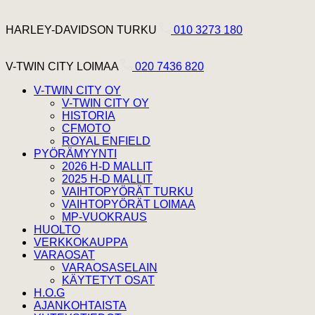
Hyppää sisältöön
Harley Davidson Turku
HARLEY-DAVIDSON TURKU
010 3273 180
V-Twin City Loimaa
V-TWIN CITY LOIMAA
020 7436 820
V-TWIN CITY OY
V-TWIN CITY OY
HISTORIA
CFMOTO
ROYAL ENFIELD
PYÖRÄMYYNTI
2026 H-D MALLIT
2025 H-D MALLIT
VAIHTOPYÖRÄT TURKU
VAIHTOPYÖRÄT LOIMAA
MP-VUOKRAUS
HUOLTO
VERKKOKAUPPA
VARAOSAT
VARAOSASELAIN
KÄYTETYT OSAT
H.O.G
AJANKOHTAISTA