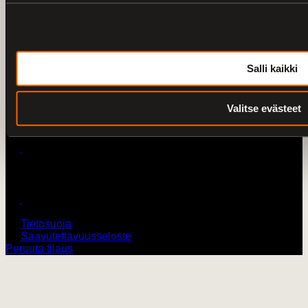
Yhteystiedot
0207436820 /
V-Twin City Loimaa
Salli kaikki
0103273180 /
Harley-Davidson Turku
vtwin@vtwincity.fi
Valitse evästeet
V-Twin City Oy
Harley-Davidson Turku
© 2026 V-Twin City Oy
Tietosuoja
Saavutettavuusseloste
Peruuta tilaus