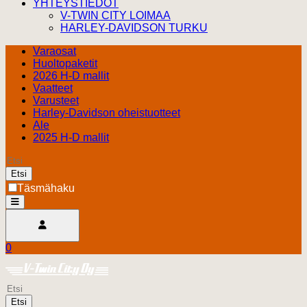
YHTEYSTIEDOT
V-TWIN CITY LOIMAA
HARLEY-DAVIDSON TURKU
Varaosat
Huoltopaketit
2026 H-D mallit
Vaatteet
Varusteet
Harley-Davidson oheistuotteet
Ale
2025 H-D mallit
Etsi
Täsmähaku
open
Avaa käyttäjävalikko
0
Ostoskori
Harley Davidson Turku
0.00 €
Etsi