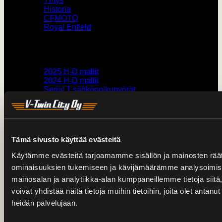
Yritys
Historia
CFMOTO
Royal Enfield
Pyörämyynti
2025 H-D mallit
2024 H-D mallit
Serial 1 sähköpolkupyörät
Vaihtopyörät Turku
Vaihtopyörät Loimaa
MP-vuokraus
Muut
Tämä sivusto käyttää evästeitä
Käytämme evästeitä tarjoamamme sisällön ja mainosten räät
Verkkokauppa
ominaisuuksien tukemiseen ja kävijämäärämme analysoimise
Toimitusehdot
Varaosat
mainosalan ja analytiikka-alan kumppaneillemme tietoja si
Huolto
voivat yhdistää näitä tietoja muihin tietoihin, joita olet antanut 
Ajankohtaista
heidän palvelujaan.
Kaikki kampanjat
H-D kokotaulukot