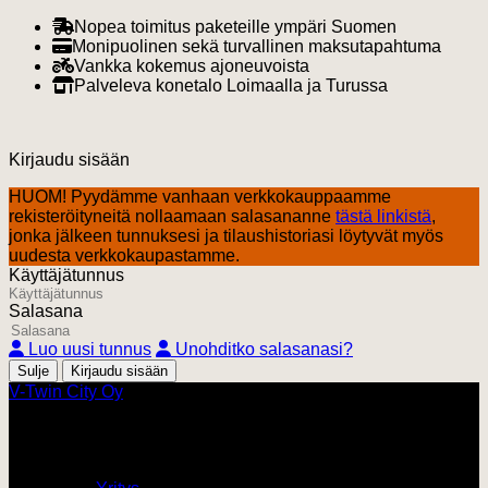
Nopea toimitus paketeille ympäri Suomen
Monipuolinen sekä turvallinen maksutapahtuma
Vankka kokemus ajoneuvoista
Palveleva konetalo Loimaalla ja Turussa
Kirjaudu sisään
HUOM! Pyydämme vanhaan verkkokauppaamme
rekisteröityneitä nollaamaan salasananne
tästä linkistä
,
jonka jälkeen tunnuksesi ja tilaushistoriasi löytyvät myös
uudesta verkkokaupastamme.
Käyttäjätunnus
Salasana
Luo uusi tunnus
Unohditko salasanasi?
Sulje
V-Twin City Oy
V-Twin City