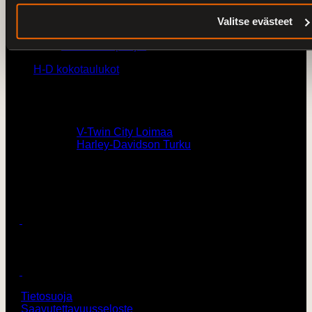
Varaosat
Huolto
Valitse evästeet
Ajankohtaista
Kaikki kampanjat
H-D kokotaulukot
Yhteystiedot
0207436820 /
V-Twin City Loimaa
0103273180 /
Harley-Davidson Turku
vtwin@vtwincity.fi
V-Twin City Oy
Harley-Davidson Turku
© 2026 V-Twin City Oy
Tietosuoja
Saavutettavuusseloste