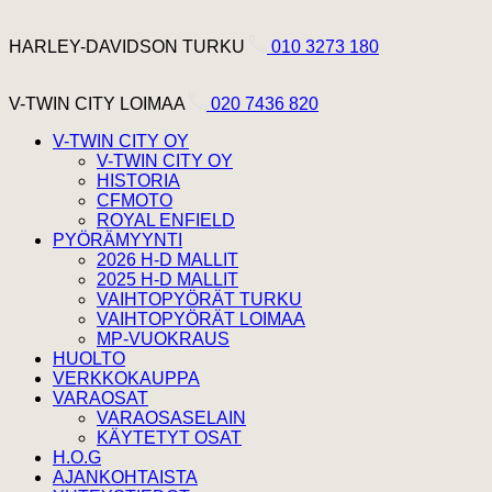
Hyppää sisältöön
Harley Davidson Turku
HARLEY-DAVIDSON TURKU
010 3273 180
V-Twin City Loimaa
V-TWIN CITY LOIMAA
020 7436 820
V-TWIN CITY OY
V-TWIN CITY OY
HISTORIA
CFMOTO
ROYAL ENFIELD
PYÖRÄMYYNTI
2026 H-D MALLIT
2025 H-D MALLIT
VAIHTOPYÖRÄT TURKU
VAIHTOPYÖRÄT LOIMAA
MP-VUOKRAUS
HUOLTO
VERKKOKAUPPA
VARAOSAT
VARAOSASELAIN
KÄYTETYT OSAT
H.O.G
AJANKOHTAISTA