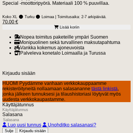
Special -moottoripyörä. Materiaali 100 % puuvillaa.
Koko XL
Turku
Loimaa
| Toimitusaika:
2-7 arkipäivää.
70.00 €
Lisää koriin
Nopea toimitus paketeille ympäri Suomen
Monipuolinen sekä turvallinen maksutapahtuma
Vankka kokemus ajoneuvoista
Palveleva konetalo Loimaalla ja Turussa
Kirjaudu sisään
HUOM! Pyydämme vanhaan verkkokauppaamme
rekisteröityneitä nollaamaan salasananne
tästä linkistä
,
jonka jälkeen tunnuksesi ja tilaushistoriasi löytyvät myös
uudesta verkkokaupastamme.
Käyttäjätunnus
Salasana
Luo uusi tunnus
Unohditko salasanasi?
Sulje