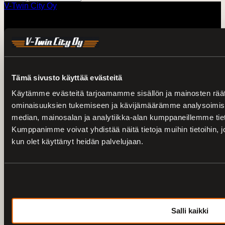
V-Twin City Oy
V-Twin City
Yritys
Historia
CFMOTO
Tämä sivusto käyttää evästeitä
Royal Enfield
Käytämme evästeitä tarjoamamme sisällön ja mainosten räät
Pyörämyynti
ominaisuuksien tukemiseen ja kävijämäärämme analysoimise
median, mainosalan ja analytiikka-alan kumppaneillemme tiet
2025 H-D mallit
Kumppanimme voivat yhdistää näitä tietoja muihin tietoihin, joit
2024 H-D mallit
Serial 1 sähköpolkupyörät
kun olet käyttänyt heidän palvelujaan.
Vaihtopyörät Turku
Vaihtopyörät Loimaa
MP-vuokraus
Muut
Salli kaikki
Verkkokauppa
Toimitusehdot