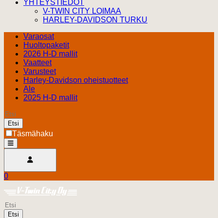
YHTEYSTIEDOT
V-TWIN CITY LOIMAA
HARLEY-DAVIDSON TURKU
Varaosat
Huoltopaketit
2026 H-D mallit
Vaatteet
Varusteet
Harley-Davidson oheistuotteet
Ale
2025 H-D mallit
Etsi
Täsmähaku
open
Avaa käyttäjävalikko
0
Ostoskori
Harley Davidson Turku
0.00 €
Etsi