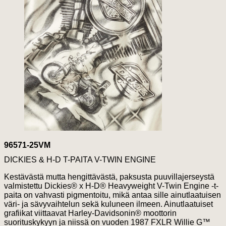
96571-25VM
DICKIES & H-D T-PAITA V-TWIN ENGINE
Kestävästä mutta hengittävästä, paksusta puuvillajerseystä
valmistettu Dickies® x H-D® Heavyweight V-Twin Engine -t-
paita on vahvasti pigmentoitu, mikä antaa sille ainutlaatuisen
väri- ja sävyvaihtelun sekä kuluneen ilmeen. Ainutlaatuiset
grafiikat viittaavat Harley-Davidsonin® moottorin
suorituskykyyn ja niissä on vuoden 1987 FXLR Willie G™