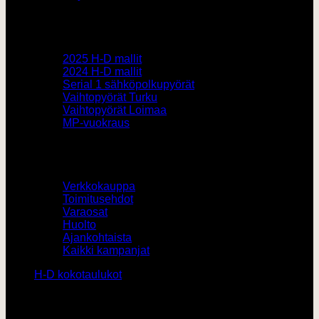
Pyörämyynti
2025 H-D mallit
2024 H-D mallit
Serial 1 sähköpolkupyörät
Vaihtopyörät Turku
Vaihtopyörät Loimaa
MP-vuokraus
Muut
Verkkokauppa
Toimitusehdot
Varaosat
Huolto
Ajankohtaista
Kaikki kampanjat
H-D kokotaulukot
Yhteystiedot