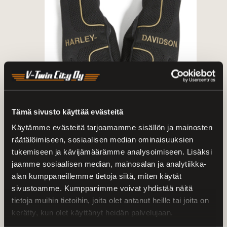
Tämä sivusto käyttää evästeitä
Käytämme evästeitä tarjoamamme sisällön ja mainosten
Ajokäsineet ja hanskat
räätälöimiseen, sosiaalisen median ominaisuuksien
Näytä tuotteet
tukemiseen ja kävijämäärämme analysoimiseen. Lisäksi
jaamme sosiaalisen median, mainosalan ja analytiikka-
alan kumppaneillemme tietoja siitä, miten käytät
sivustoamme. Kumppanimme voivat yhdistää näitä
tietoja muihin tietoihin, joita olet antanut heille tai joita on
kerätty, kun olet käyttänyt heidän palvelujaan.