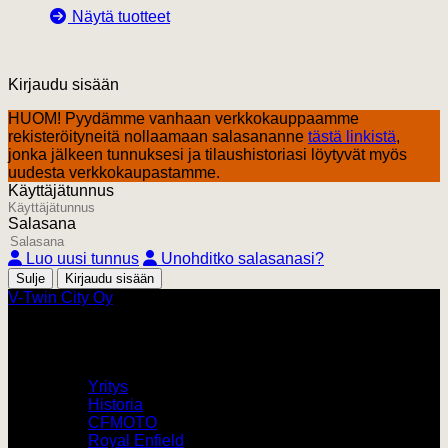
Näytä tuotteet
Kirjaudu sisään
HUOM! Pyydämme vanhaan verkkokauppaamme
rekisteröityneitä nollaamaan salasananne
tästä linkistä
,
jonka jälkeen tunnuksesi ja tilaushistoriasi löytyvät myös
uudesta verkkokaupastamme.
Käyttäjätunnus
Salasana
Luo uusi tunnus
Unohditko salasanasi?
Sulje
V-Twin City Oy
V-Twin City
Yritys
Historia
CFMOTO
Royal Enfield