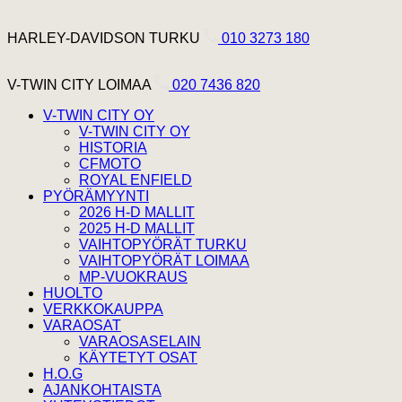
Hyppää sisältöön
Harley Davidson Turku
HARLEY-DAVIDSON TURKU
010 3273 180
V-Twin City Loimaa
V-TWIN CITY LOIMAA
020 7436 820
V-TWIN CITY OY
V-TWIN CITY OY
HISTORIA
CFMOTO
ROYAL ENFIELD
PYÖRÄMYYNTI
2026 H-D MALLIT
2025 H-D MALLIT
VAIHTOPYÖRÄT TURKU
VAIHTOPYÖRÄT LOIMAA
MP-VUOKRAUS
HUOLTO
VERKKOKAUPPA
VARAOSAT
VARAOSASELAIN
KÄYTETYT OSAT
H.O.G
AJANKOHTAISTA