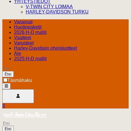
YHTEYSTIEDOT
V-TWIN CITY LOIMAA
HARLEY-DAVIDSON TURKU
Varaosat
Huoltopaketit
2026 H-D mallit
Vaatteet
Varusteet
Harley-Davidson oheistuotteet
Ale
2025 H-D mallit
Etsi
Täsmähaku
open
Avaa käyttäjävalikko
0
Ostoskori
Harley Davidson Turku
0.00 €
Etsi