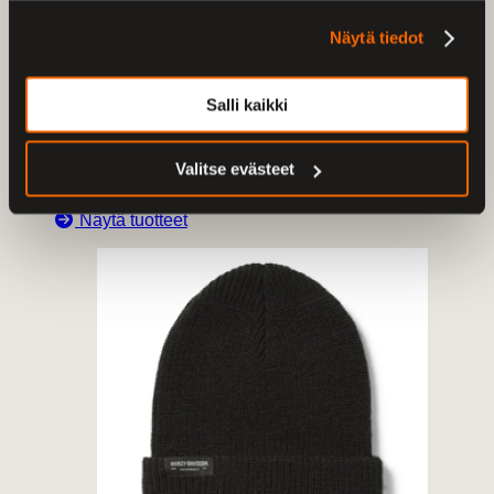
Näytä tiedot
Salli kaikki
Valitse evästeet
H-D lippikset
Näytä tuotteet