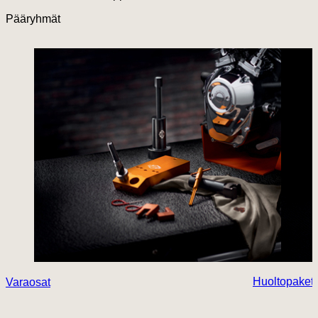
Pääryhmät
Huoltopaketi
Varaosat