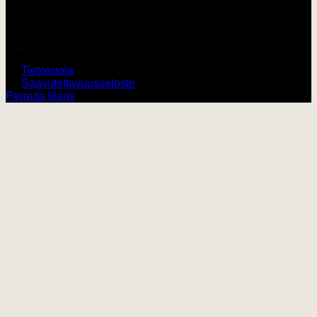
Harley-Davidson Turku
© 2026 V-Twin City Oy
Tietosuoja
Saavutettavuusseloste
Peruuta tilaus