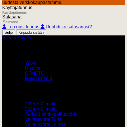
uudesta verkkokaupastamme.
Käyttäjätunnus
Salasana
Luo uusi tunnus
Unohditko salasanasi?
Sulje
V-Twin City Oy
V-Twin City
Yritys
Historia
CFMOTO
Royal Enfield
Pyörämyynti
2025 H-D mallit
2024 H-D mallit
Serial 1 sähköpolkupyörät
Vaihtopyörät Turku
Vaihtopyörät Loimaa