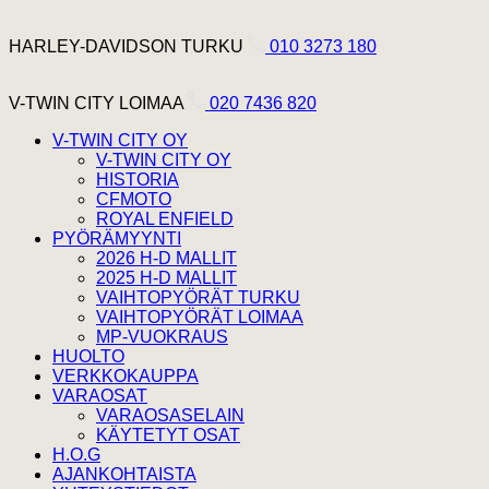
Hyppää sisältöön
Harley Davidson Turku
HARLEY-DAVIDSON TURKU
010 3273 180
V-Twin City Loimaa
V-TWIN CITY LOIMAA
020 7436 820
V-TWIN CITY OY
V-TWIN CITY OY
HISTORIA
CFMOTO
ROYAL ENFIELD
PYÖRÄMYYNTI
2026 H-D MALLIT
2025 H-D MALLIT
VAIHTOPYÖRÄT TURKU
VAIHTOPYÖRÄT LOIMAA
MP-VUOKRAUS
HUOLTO
VERKKOKAUPPA
VARAOSAT
VARAOSASELAIN
KÄYTETYT OSAT
H.O.G
AJANKOHTAISTA