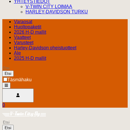
YHTEYSTIEDOT
V-TWIN CITY LOIMAA
HARLEY-DAVIDSON TURKU
Varaosat
Huoltopaketit
2026 H-D mallit
Vaatteet
Varusteet
Harley-Davidson oheistuotteet
Ale
2025 H-D mallit
Etsi
Täsmähaku
open
Avaa käyttäjävalikko
0
Ostoskori
Harley Davidson Turku
0.00 €
Etsi