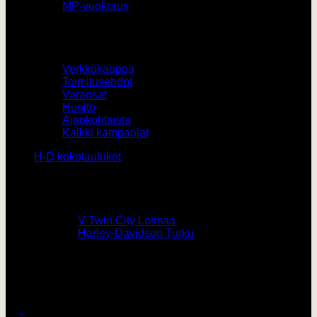
MP-vuokraus
Muut
Verkkokauppa
Toimitusehdot
Varaosat
Huolto
Ajankohtaista
Kaikki kampanjat
H-D kokotaulukot
Yhteystiedot
0207436820 /
V-Twin City Loimaa
0103273180 /
Harley-Davidson Turku
vtwin@vtwincity.fi
V-Twin City Oy