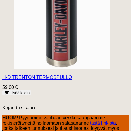
H-D TRENTON TERMOSPULLO
59.00 €
Lisää koriin
Kirjaudu sisään
HUOM! Pyydämme vanhaan verkkokauppaamme
rekisteröityneitä nollaamaan salasananne
tästä linkistä
,
jonka jälkeen tunnuksesi ja tilaushistoriasi löytyvät myös