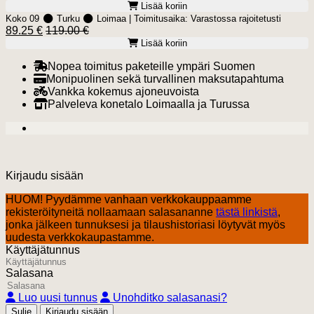
Lisää koriin
Koko 09
Turku
Loimaa
| Toimitusaika:
Varastossa rajoitetusti
89.25 €
119.00 €
Lisää koriin
Nopea toimitus paketeille ympäri Suomen
Monipuolinen sekä turvallinen maksutapahtuma
Vankka kokemus ajoneuvoista
Palveleva konetalo Loimaalla ja Turussa
Kirjaudu sisään
HUOM! Pyydämme vanhaan verkkokauppaamme
rekisteröityneitä nollaamaan salasananne
tästä linkistä
,
jonka jälkeen tunnuksesi ja tilaushistoriasi löytyvät myös
uudesta verkkokaupastamme.
Käyttäjätunnus
Salasana
Luo uusi tunnus
Unohditko salasanasi?
Sulje