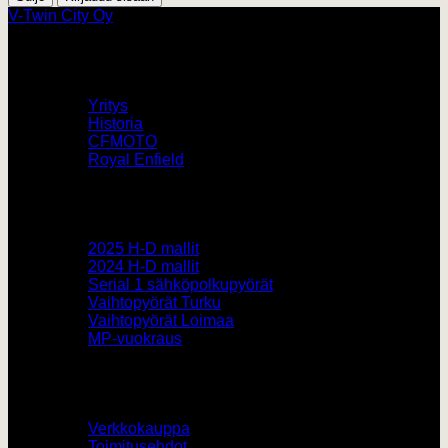
V-Twin City Oy
V-Twin City
Yritys
Historia
CFMOTO
Royal Enfield
Pyörämyynti
2025 H-D mallit
2024 H-D mallit
Serial 1 sähköpolkupyörät
Vaihtopyörät Turku
Vaihtopyörät Loimaa
MP-vuokraus
Muut
Verkkokauppa
Toimitusehdot