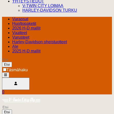
YHTEYSTIEDOT
V-TWIN CITY LOIMAA
HARLEY-DAVIDSON TURKU
Varaosat
Huoltopaketit
2026 H-D mallit
Vaatteet
Varusteet
Harley-Davidson oheistuotteet
Ale
2025 H-D mallit
Etsi
Täsmähaku
open
Avaa käyttäjävalikko
0
Ostoskori
Harley Davidson Turku
0.00 €
Etsi