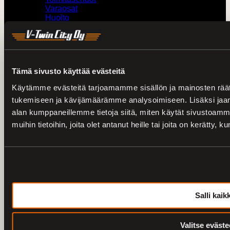
Varaosat
Huolto
Ajankohtaista
Kaikki kampanjat
H-D kokotaulukot
Tämä sivusto käyttää evästeitä
Yhteystiedot
Käytämme evästeitä tarjoamamme sisällön ja mainosten räät
0207436820 /
V-Twin City Loimaa
tukemiseen ja kävijämäärämme analysoimiseen. Lisäksi jaam
0103273180 /
Harley-Davidson Turku
alan kumppaneillemme tietoja siitä, miten käytät sivustoam
muihin tietoihin, joita olet antanut heille tai joita on kerätty, 
vtwin@vtwincity.fi
V-Twin City Oy
Harley-Davidson Turku
Salli kaikk
© 2026 V-Twin City Oy
Tietosuoja
Valitse eväste
Saavutettavuusseloste