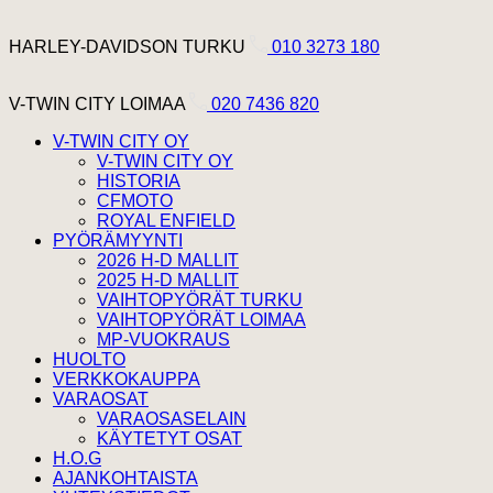
Hyppää sisältöön
Harley Davidson Turku
HARLEY-DAVIDSON TURKU
010 3273 180
V-Twin City Loimaa
V-TWIN CITY LOIMAA
020 7436 820
V-TWIN CITY OY
V-TWIN CITY OY
HISTORIA
CFMOTO
ROYAL ENFIELD
PYÖRÄMYYNTI
2026 H-D MALLIT
2025 H-D MALLIT
VAIHTOPYÖRÄT TURKU
VAIHTOPYÖRÄT LOIMAA
MP-VUOKRAUS
HUOLTO
VERKKOKAUPPA
VARAOSAT
VARAOSASELAIN
KÄYTETYT OSAT
H.O.G
AJANKOHTAISTA