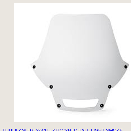
TUULILASI 10" SAVU - KIT,WSHLD,TALL,LIGHT SMOKE