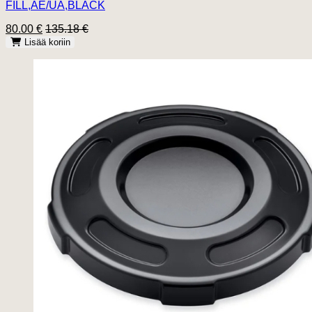
FILL,AE/UA,BLACK
80.00 €
135.18 €
Lisää koriin