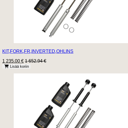
KIT,FORK,FR,INVERTED,OHLINS
1 235.00 €
1 652.94 €
Lisää koriin