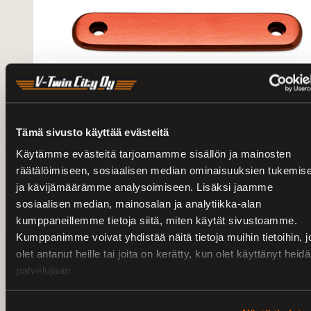
LISTA, DOMINO SARJAN KOPPIIN, LYHYT/ORANSSI -
KIT,TRIM,INSERT,SHORT,ORANGE
Tämä sivusto käyttää evästeitä
5.00 €
35.99 €
Käytämme evästeitä tarjoamamme sisällön ja mainosten
Lisää koriin
räätälöimiseen, sosiaalisen median ominaisuuksien tukemis
ja kävijämäärämme analysoimiseen. Lisäksi jaamme
sosiaalisen median, mainosalan ja analytiikka-alan
kumppaneillemme tietoja siitä, miten käytät sivustoamme.
Kumppanimme voivat yhdistää näitä tietoja muihin tietoihin, jo
olet antanut heille tai joita on kerätty, kun olet käyttänyt heid
palvelujaan.