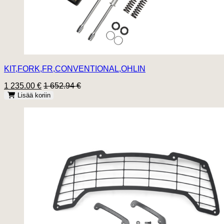
KIT,FORK,FR,CONVENTIONAL,OHLIN
1 235.00 €
1 652.94 €
Lisää koriin