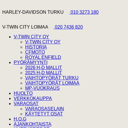
Hyppää sisältöön
Harley Davidson Turku
HARLEY-DAVIDSON TURKU
010 3273 180
V-Twin City Loimaa
V-TWIN CITY LOIMAA
020 7436 820
V-TWIN CITY OY
V-TWIN CITY OY
HISTORIA
CFMOTO
ROYAL ENFIELD
PYÖRÄMYYNTI
2026 H-D MALLIT
2025 H-D MALLIT
VAIHTOPYÖRÄT TURKU
VAIHTOPYÖRÄT LOIMAA
MP-VUOKRAUS
HUOLTO
VERKKOKAUPPA
VARAOSAT
VARAOSASELAIN
KÄYTETYT OSAT
H.O.G
AJANKOHTAISTA