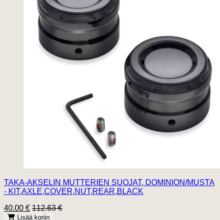
TAKA-AKSELIN MUTTERIEN SUOJAT, DOMINION/MUSTA
- KIT,AXLE,COVER,NUT,REAR,BLACK
40.00 €
112.63 €
Lisää koriin