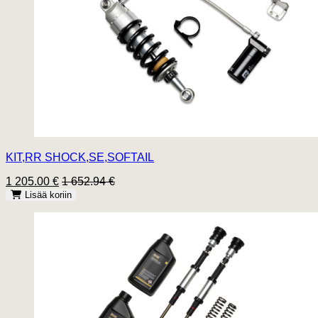
KIT,RR SHOCK,SE,SOFTAIL
1 205.00 €
1 652.94 €
Lisää koriin