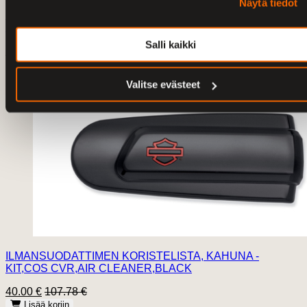
Näytä tiedot
LISTA, DOMINO SARJAN KOPPIIN, MUSTA/PITKÄ -
KIT,TRIM,INSERT,LONG,BLACK
Salli kaikki
5.00 €
35.99 €
Lisää koriin
Valitse evästeet
ILMANSUODATTIMEN KORISTELISTA, KAHUNA -
KIT,COS CVR,AIR CLEANER,BLACK
40.00 €
107.78 €
Lisää koriin