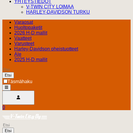
YHTEYSTIEDOT
V-TWIN CITY LOIMAA
HARLEY-DAVIDSON TURKU
Varaosat
Huoltopaketit
2026 H-D mallit
Vaatteet
Varusteet
Harley-Davidson oheistuotteet
Ale
2025 H-D mallit
Etsi
Täsmähaku
open
Avaa käyttäjävalikko
0
Ostoskori
Harley Davidson Turku
0.00 €
Etsi