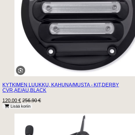
KYTKIMEN LUUKKU, KAHUNA/MUSTA - KIT,DERBY
CVR,AE/AU,BLACK
120.00 €
256.90 €
Lisää koriin