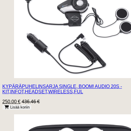
KYPÄRÄPUHELINSARJA SINGLE, BOOM! AUDIO 20S -
KIT,INFOT,HEADSET,WIRELESS,FUL
250.00 €
436.46 €
Lisää koriin