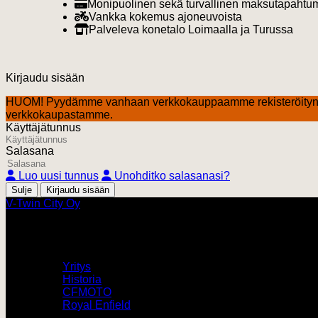
Monipuolinen sekä turvallinen maksutapahtu
Vankka kokemus ajoneuvoista
Palveleva konetalo Loimaalla ja Turussa
Kirjaudu sisään
HUOM! Pyydämme vanhaan verkkokauppaamme rekisteröityn
verkkokaupastamme.
Käyttäjätunnus
Salasana
Luo uusi tunnus
Unohditko salasanasi?
Sulje
V-Twin City Oy
V-Twin City
Yritys
Historia
CFMOTO
Royal Enfield