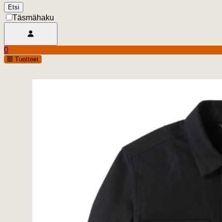
Täsmähaku
Avaa käyttäjävalikko
0
Ostoskori
open
Tuotteet
0.00 €