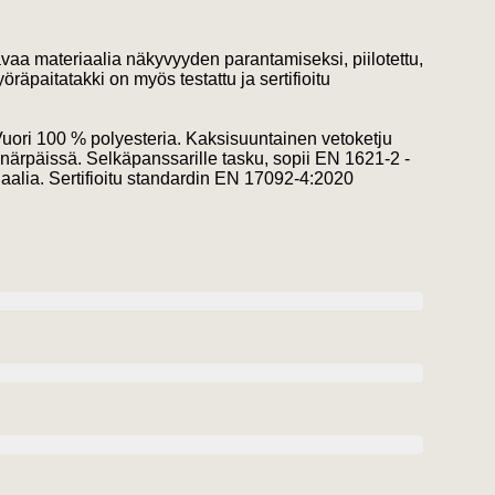
avaa materiaalia näkyvyyden parantamiseksi, piilotettu,
paitatakki on myös testattu ja sertifioitu
 Vuori 100 % polyesteria. Kaksisuuntainen vetoketju
närpäissä. Selkäpanssarille tasku, sopii EN 1621-2 -
alia. Sertifioitu standardin EN 17092-4:2020