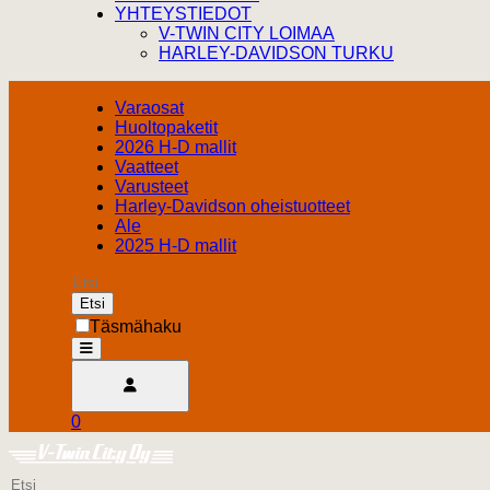
YHTEYSTIEDOT
V-TWIN CITY LOIMAA
HARLEY-DAVIDSON TURKU
Varaosat
Huoltopaketit
2026 H-D mallit
Vaatteet
Varusteet
Harley-Davidson oheistuotteet
Ale
2025 H-D mallit
Etsi
Täsmähaku
open
Avaa käyttäjävalikko
0
Ostoskori
Harley Davidson Turku
0.00 €
Etsi