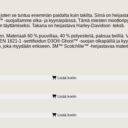
, joten se tuntuu enemmän paidalta kuin takilta. Siinä on heijast
-suojallamme olka- ja kyynärpäissä. Tämä miesten moottoripyörä
täyttämiseksi. Takana on heijastava Harley-Davidson -teksti.
ten. Materiaali 60 % puuvillaa, 40 % polyesteriä, paksua twilliä.
 EN 1621-1 -sertifioidun D3O® Ghost™ -suojan olkapäillä ja kyy
), joka myydään erikseen. 3M™ Scotchlite™ -heijastavaa materia
Lisää koriin
Lisää koriin
Lisää koriin