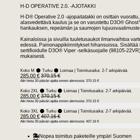
H-D OPERATIVE 2.0. -AJOTAKKI
H-D® Operative 2.0 -ajopaitatakki on osittain vuorattu
alasvedettävä kaulus ja se on varustettu D3O® Ghost™ 
hankauksen, repeämän ja saumojen lujuusvaatimusten 
Kainaloissa ja sivuilla tuuletusaukot ilmanvaihtoa var
edessä. Painonappikiinnitykset hihansuissa. Sisältää
sertifioidulle D3O® Viper -selkäsuojalle (98105-22VR
mukaisesti.
Koko M
Turku
Loimaa
| Toimitusaika:
2-7 arkipäivää.
285.00 €
370.15 €
Alin hinta 30 päivän ajalta ennen alennusta: 370.15 €
Koko 2XL
Turku
Loimaa
| Toimitusaika:
2-7 arkipäivää.
285.00 €
370.15 €
Alin hinta 30 päivän ajalta ennen alennusta: 370.15 €
Koko 3XL
Turku
Loimaa
| Toimitusaika:
2-7 arkipäivää.
285.00 €
407.16 €
Alin hinta 30 päivän ajalta ennen alennusta: 407.16 €
Nopea toimitus paketeille ympäri Suomen