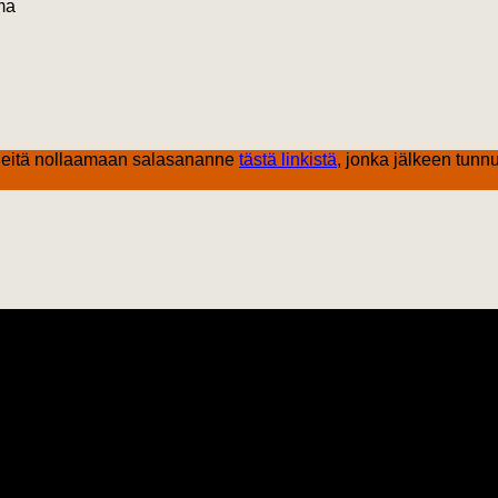
ma
eitä nollaamaan salasananne
tästä linkistä
, jonka jälkeen tunnu