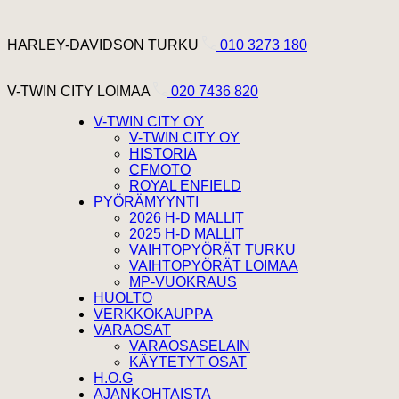
Hyppää sisältöön
Harley Davidson Turku
HARLEY-DAVIDSON TURKU
010 3273 180
V-Twin City Loimaa
V-TWIN CITY LOIMAA
020 7436 820
V-TWIN CITY OY
V-TWIN CITY OY
HISTORIA
CFMOTO
ROYAL ENFIELD
PYÖRÄMYYNTI
2026 H-D MALLIT
2025 H-D MALLIT
VAIHTOPYÖRÄT TURKU
VAIHTOPYÖRÄT LOIMAA
MP-VUOKRAUS
HUOLTO
VERKKOKAUPPA
VARAOSAT
VARAOSASELAIN
KÄYTETYT OSAT
H.O.G
AJANKOHTAISTA