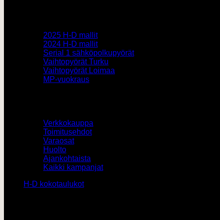
Pyörämyynti
2025 H-D mallit
2024 H-D mallit
Serial 1 sähköpolkupyörät
Vaihtopyörät Turku
Vaihtopyörät Loimaa
MP-vuokraus
Muut
Verkkokauppa
Toimitusehdot
Varaosat
Huolto
Ajankohtaista
Kaikki kampanjat
H-D kokotaulukot
Yhteystiedot