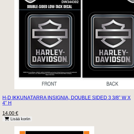
H-D IKKUNATARRA INSIGNIA, DOUBLE SIDED 3 3/8" W X
4" H
14.00 €
Lisää koriin