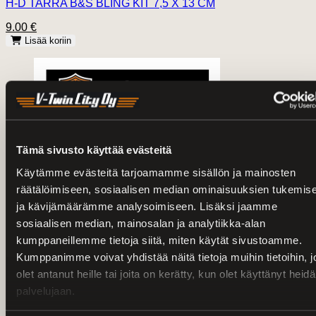
H-D TARRA B&S BLING KIT 7,5 X 13 CM
9.00 €
Lisää koriin
Tämä sivusto käyttää evästeitä
Käytämme evästeitä tarjoamamme sisällön ja mainosten
räätälöimiseen, sosiaalisen median ominaisuuksien tukemis
ja kävijämäärämme analysoimiseen. Lisäksi jaamme
sosiaalisen median, mainosalan ja analytiikka-alan
kumppaneillemme tietoja siitä, miten käytät sivustoamme.
Kumppanimme voivat yhdistää näitä tietoja muihin tietoihin, jo
olet antanut heille tai joita on kerätty, kun olet käyttänyt heid
palvelujaan.