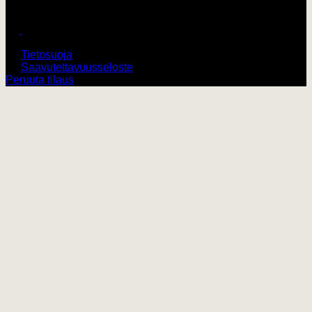
Harley-Davidson Turku
© 2026 V-Twin City Oy
Tietosuoja
Saavutettavuusseloste
Peruuta tilaus