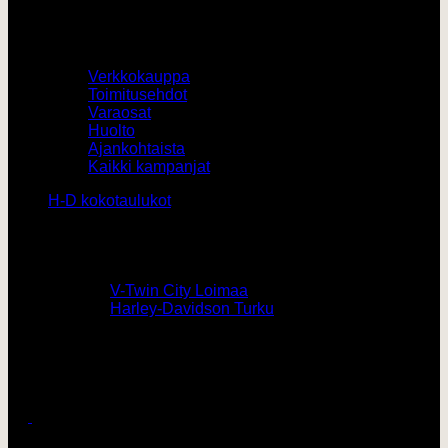
Muut
Verkkokauppa
Toimitusehdot
Varaosat
Huolto
Ajankohtaista
Kaikki kampanjat
H-D kokotaulukot
Yhteystiedot
0207436820 /
V-Twin City Loimaa
0103273180 /
Harley-Davidson Turku
vtwin@vtwincity.fi
V-Twin City Oy