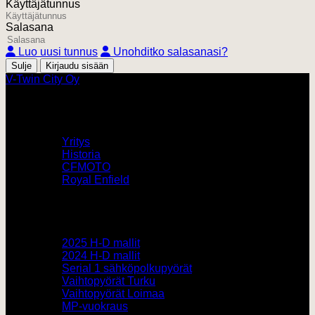
Käyttäjätunnus
Salasana
Luo uusi tunnus
Unohditko salasanasi?
Sulje
V-Twin City Oy
V-Twin City
Yritys
Historia
CFMOTO
Royal Enfield
Pyörämyynti
2025 H-D mallit
2024 H-D mallit
Serial 1 sähköpolkupyörät
Vaihtopyörät Turku
Vaihtopyörät Loimaa
MP-vuokraus