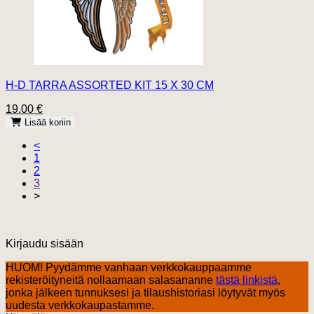
H-D TARRA ASSORTED KIT 15 X 30 CM
19.00 €
Lisää koriin
<
1
2
3
>
Kirjaudu sisään
HUOM! Pyydämme vanhaan verkkokauppaamme
rekisteröityneitä nollaamaan salasananne
tästä linkistä
,
jonka jälkeen tunnuksesi ja tilaushistoriasi löytyvät myös
uudesta verkkokaupastamme.