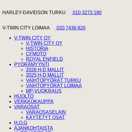
Hyppää sisältöön
Harley Davidson Turku
HARLEY-DAVIDSON TURKU
010 3273 180
V-Twin City Loimaa
V-TWIN CITY LOIMAA
020 7436 820
V-TWIN CITY OY
V-TWIN CITY OY
HISTORIA
CFMOTO
ROYAL ENFIELD
PYÖRÄMYYNTI
2026 H-D MALLIT
2025 H-D MALLIT
VAIHTOPYÖRÄT TURKU
VAIHTOPYÖRÄT LOIMAA
MP-VUOKRAUS
HUOLTO
VERKKOKAUPPA
VARAOSAT
VARAOSASELAIN
KÄYTETYT OSAT
H.O.G
AJANKOHTAISTA