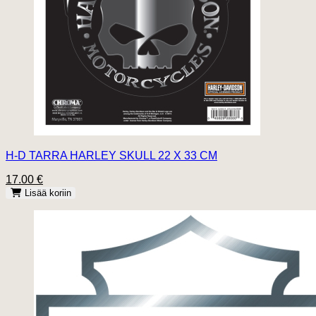
H-D TARRA HARLEY SKULL 22 X 33 CM
17.00 €
Lisää koriin