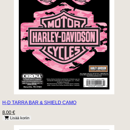
H-D TARRA BAR & SHIELD CAMO
8.00 €
Lisää koriin