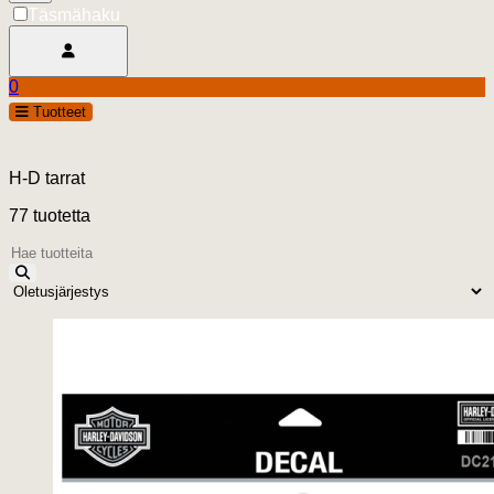
Täsmähaku
Avaa käyttäjävalikko
0
Ostoskori
open
Tuotteet
0.00 €
H-D tarrat
77 tuotetta