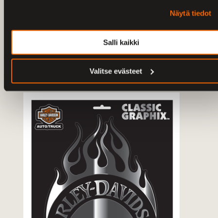
Näytä tiedot
Salli kaikki
H-D TARRA SCRIPT GEMZ BLING KIT 7,5 X 13 CM
Valitse evästeet
9.00 €
Lisää koriin