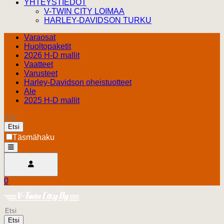
YHTEYSTIEDOT
V-TWIN CITY LOIMAA
HARLEY-DAVIDSON TURKU
Varaosat
Huoltopaketit
2026 H-D mallit
Vaatteet
Varusteet
Harley-Davidson oheistuotteet
Ale
2025 H-D mallit
Etsi
Täsmähaku
open
Avaa käyttäjävalikko
0
Ostoskori
Harley Davidson Turku
0.00 €
Etsi