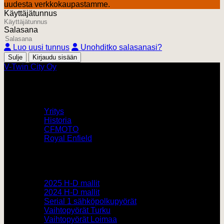
uudesta verkkokaupastamme.
Käyttäjätunnus
Salasana
Luo uusi tunnus
Unohditko salasanasi?
Sulje
V-Twin City Oy
V-Twin City
Yritys
Historia
CFMOTO
Royal Enfield
Pyörämyynti
2025 H-D mallit
2024 H-D mallit
Serial 1 sähköpolkupyörät
Vaihtopyörät Turku
Vaihtopyörät Loimaa