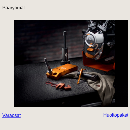
Pääryhmät
Huoltopaketi
Varaosat