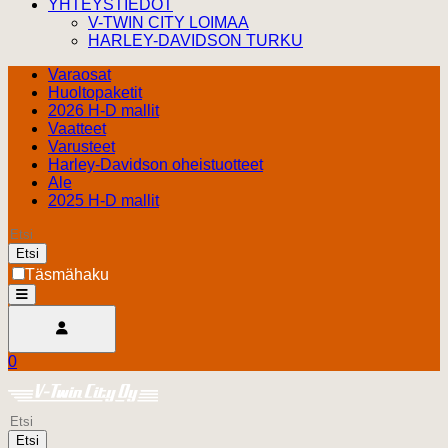
YHTEYSTIEDOT
V-TWIN CITY LOIMAA
HARLEY-DAVIDSON TURKU
Varaosat
Huoltopaketit
2026 H-D mallit
Vaatteet
Varusteet
Harley-Davidson oheistuotteet
Ale
2025 H-D mallit
Etsi
Täsmähaku
open
Avaa käyttäjävalikko
0
Ostoskori
Harley Davidson Turku
0.00 €
Etsi