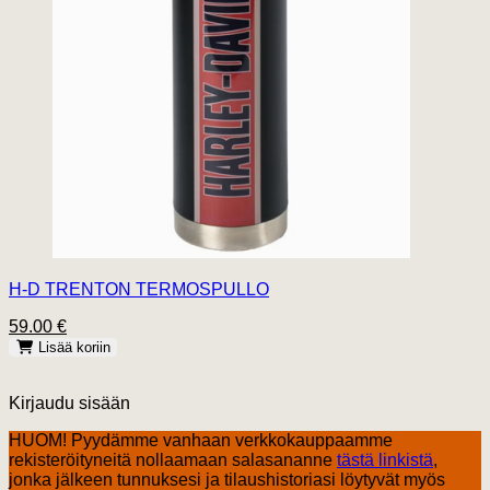
H-D TRENTON TERMOSPULLO
59.00 €
Lisää koriin
Kirjaudu sisään
HUOM! Pyydämme vanhaan verkkokauppaamme
rekisteröityneitä nollaamaan salasananne
tästä linkistä
,
jonka jälkeen tunnuksesi ja tilaushistoriasi löytyvät myös