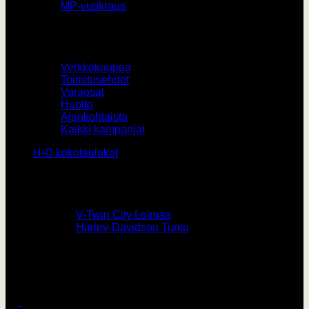
MP-vuokraus
Muut
Verkkokauppa
Toimitusehdot
Varaosat
Huolto
Ajankohtaista
Kaikki kampanjat
H-D kokotaulukot
Yhteystiedot
0207436820 /
V-Twin City Loimaa
0103273180 /
Harley-Davidson Turku
vtwin@vtwincity.fi
V-Twin City Oy