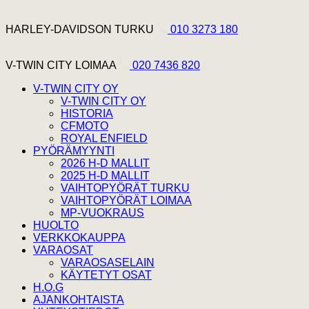
Hyppää sisältöön
Harley Davidson Turku
HARLEY-DAVIDSON TURKU
010 3273 180
V-Twin City Loimaa
V-TWIN CITY LOIMAA
020 7436 820
V-TWIN CITY OY
V-TWIN CITY OY
HISTORIA
CFMOTO
ROYAL ENFIELD
PYÖRÄMYYNTI
2026 H-D MALLIT
2025 H-D MALLIT
VAIHTOPYÖRÄT TURKU
VAIHTOPYÖRÄT LOIMAA
MP-VUOKRAUS
HUOLTO
VERKKOKAUPPA
VARAOSAT
VARAOSASELAIN
KÄYTETYT OSAT
H.O.G
AJANKOHTAISTA