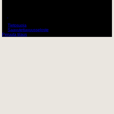
Harley-Davidson Turku
© 2026 V-Twin City Oy
Tietosuoja
Saavutettavuusseloste
Peruuta tilaus