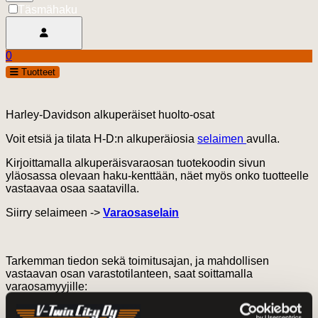
Täsmähaku
Avaa käyttäjävalikko
0
Ostoskori
open
Tuotteet
0.00 €
Harley-Davidson alkuperäiset huolto-osat
Voit etsiä ja tilata H-D:n alkuperäiosia
selaimen
avulla.
Kirjoittamalla alkuperäisvaraosan tuotekoodin sivun
yläosassa olevaan haku-kenttään, näet myös onko tuotteelle
vastaavaa osaa saatavilla.
Siirry selaimeen ->
Varaosaselain
Tarkemman tiedon sekä toimitusajan, ja mahdollisen
vastaavan osan varastotilanteen, saat soittamalla
varaosamyyjille:
Eepi 020 7436 825