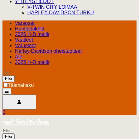
YHTEYSTIEDOT
V-TWIN CITY LOIMAA
HARLEY-DAVIDSON TURKU
Varaosat
Huoltopaketit
2026 H-D mallit
Vaatteet
Varusteet
Harley-Davidson oheistuotteet
Ale
2025 H-D mallit
Etsi
Täsmähaku
open
Avaa käyttäjävalikko
0
Ostoskori
Harley Davidson Turku
0.00 €
Etsi