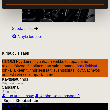
Suodattimet
Näytä tuotteet
Kirjaudu sisään
HUOM! Pyydämme vanhaan verkkokauppaamme
rekisteröityneitä nollaamaan salasananne
tästä linkistä
,
jonka jälkeen tunnuksesi ja tilaushistoriasi löytyvät myös
uudesta verkkokaupastamme.
Käyttäjätunnus
Salasana
Luo uusi tunnus
Unohditko salasanasi?
Sulje
V-Twin City Oy