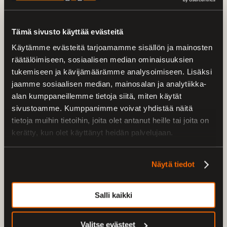
Kalle 020 7436 821
Ville 020 7436 829
Tämä sivusto käyttää evästeitä
Käytämme evästeitä tarjoamamme sisällön ja mainosten
räätälöimiseen, sosiaalisen median ominaisuuksien
tukemiseen ja kävijämäärämme analysoimiseen. Lisäksi
jaamme sosiaalisen median, mainosalan ja analytiikka-
alan kumppaneillemme tietoja siitä, miten käytät
sivustoamme. Kumppanimme voivat yhdistää näitä
tietoja muihin tietoihin, joita olet antanut heille tai joita on
kerätty, kun olet käyttänyt heidän palvelujaan.
Öljyt
Näytä tuotteet
Näytä tiedot
Salli kaikki
Valitse evästeet