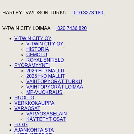
Hyppää sisältöön
Harley Davidson Turku
HARLEY-DAVIDSON TURKU
010 3273 180
V-Twin City Loimaa
V-TWIN CITY LOIMAA
020 7436 820
V-TWIN CITY OY
V-TWIN CITY OY
HISTORIA
CFMOTO
ROYAL ENFIELD
PYÖRÄMYYNTI
2026 H-D MALLIT
2025 H-D MALLIT
VAIHTOPYÖRÄT TURKU
VAIHTOPYÖRÄT LOIMAA
MP-VUOKRAUS
HUOLTO
VERKKOKAUPPA
VARAOSAT
VARAOSASELAIN
KÄYTETYT OSAT
H.O.G
AJANKOHTAISTA