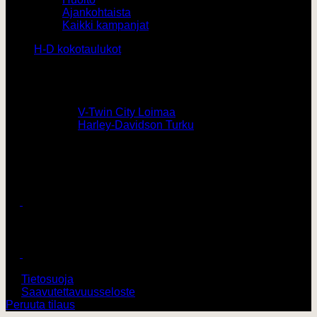
Ajankohtaista
Kaikki kampanjat
H-D kokotaulukot
Yhteystiedot
0207436820 /
V-Twin City Loimaa
0103273180 /
Harley-Davidson Turku
vtwin@vtwincity.fi
V-Twin City Oy
Harley-Davidson Turku
© 2026 V-Twin City Oy
Tietosuoja
Saavutettavuusseloste
Peruuta tilaus