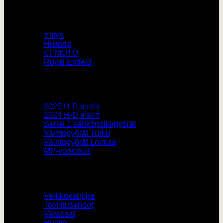
V-Twin City
Yritys
Historia
CFMOTO
Royal Enfield
Pyörämyynti
2025 H-D mallit
2024 H-D mallit
Serial 1 sähköpolkupyörät
Vaihtopyörät Turku
Vaihtopyörät Loimaa
MP-vuokraus
Muut
Verkkokauppa
Toimitusehdot
Varaosat
Huolto