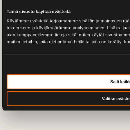
Tämä sivusto käyttää evästeitä
Yhteystiedot
Käytämme evästeitä tarjoamamme sisällön ja mainosten räät
0207436820 /
V-Twin City Loimaa
tukemiseen ja kävijämäärämme analysoimiseen. Lisäksi jaam
0103273180 /
Harley-Davidson Turku
alan kumppaneillemme tietoja siitä, miten käytät sivustoam
vtwin@vtwincity.fi
muihin tietoihin, joita olet antanut heille tai joita on kerätty, 
V-Twin City Oy
Harley-Davidson Turku
Salli kaikk
© 2026 V-Twin City Oy
Tietosuoja
Valitse eväste
Saavutettavuusseloste
Peruuta tilaus