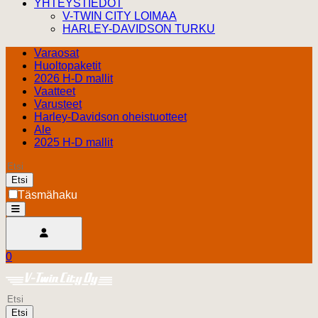
YHTEYSTIEDOT
V-TWIN CITY LOIMAA
HARLEY-DAVIDSON TURKU
Varaosat
Huoltopaketit
2026 H-D mallit
Vaatteet
Varusteet
Harley-Davidson oheistuotteet
Ale
2025 H-D mallit
Etsi
Täsmähaku
open
Avaa käyttäjävalikko
0
Ostoskori
Harley Davidson Turku
0.00 €
Etsi