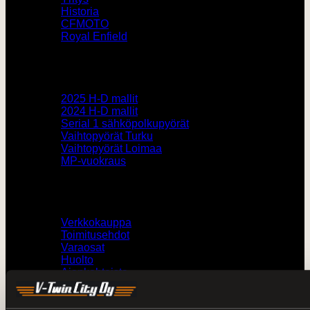
Historia
CFMOTO
Royal Enfield
Pyörämyynti
2025 H-D mallit
2024 H-D mallit
Serial 1 sähköpolkupyörät
Vaihtopyörät Turku
Vaihtopyörät Loimaa
MP-vuokraus
Muut
Verkkokauppa
Toimitusehdot
Varaosat
Huolto
Ajankohtaista
Kaikki kampanjat
H-D kokotaulukot