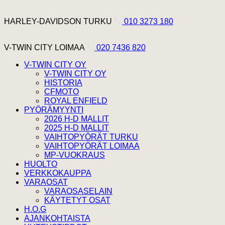
Hyppää sisältöön
Harley Davidson Turku
HARLEY-DAVIDSON TURKU
010 3273 180
V-Twin City Loimaa
V-TWIN CITY LOIMAA
020 7436 820
V-TWIN CITY OY
V-TWIN CITY OY
HISTORIA
CFMOTO
ROYAL ENFIELD
PYÖRÄMYYNTI
2026 H-D MALLIT
2025 H-D MALLIT
VAIHTOPYÖRÄT TURKU
VAIHTOPYÖRÄT LOIMAA
MP-VUOKRAUS
HUOLTO
VERKKOKAUPPA
VARAOSAT
VARAOSASELAIN
KÄYTETYT OSAT
H.O.G
AJANKOHTAISTA