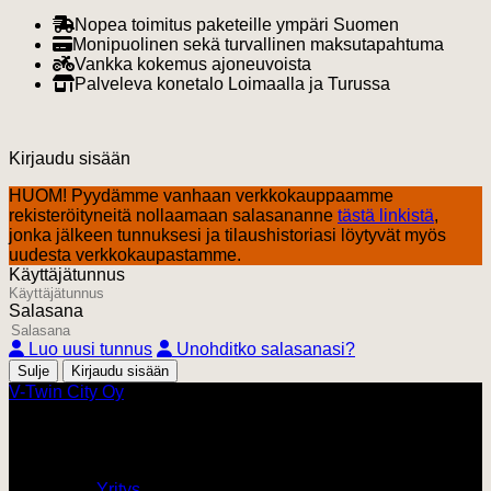
Nopea toimitus paketeille ympäri Suomen
Monipuolinen sekä turvallinen maksutapahtuma
Vankka kokemus ajoneuvoista
Palveleva konetalo Loimaalla ja Turussa
Kirjaudu sisään
HUOM! Pyydämme vanhaan verkkokauppaamme
rekisteröityneitä nollaamaan salasananne
tästä linkistä
,
jonka jälkeen tunnuksesi ja tilaushistoriasi löytyvät myös
uudesta verkkokaupastamme.
Käyttäjätunnus
Salasana
Luo uusi tunnus
Unohditko salasanasi?
Sulje
V-Twin City Oy
V-Twin City
Yritys