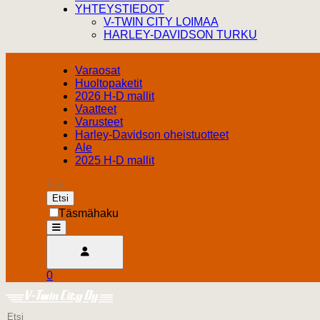
YHTEYSTIEDOT
V-TWIN CITY LOIMAA
HARLEY-DAVIDSON TURKU
Varaosat
Huoltopaketit
2026 H-D mallit
Vaatteet
Varusteet
Harley-Davidson oheistuotteet
Ale
2025 H-D mallit
Etsi
Täsmähaku
open
Avaa käyttäjävalikko
0
Ostoskori
Harley Davidson Turku
0.00 €
Etsi