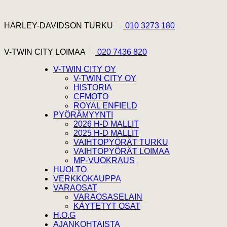
Hyppää sisältöön
Harley Davidson Turku
HARLEY-DAVIDSON TURKU
010 3273 180
V-Twin City Loimaa
V-TWIN CITY LOIMAA
020 7436 820
V-TWIN CITY OY
V-TWIN CITY OY
HISTORIA
CFMOTO
ROYAL ENFIELD
PYÖRÄMYYNTI
2026 H-D MALLIT
2025 H-D MALLIT
VAIHTOPYÖRÄT TURKU
VAIHTOPYÖRÄT LOIMAA
MP-VUOKRAUS
HUOLTO
VERKKOKAUPPA
VARAOSAT
VARAOSASELAIN
KÄYTETYT OSAT
H.O.G
AJANKOHTAISTA