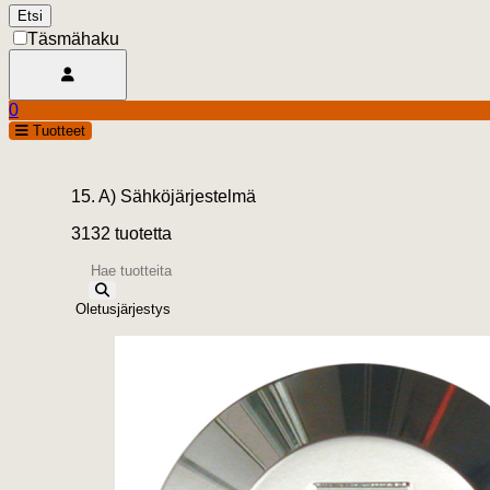
Täsmähaku
Avaa käyttäjävalikko
0
Ostoskori
open
Tuotteet
0.00 €
15. A) Sähköjärjestelmä
3132 tuotetta