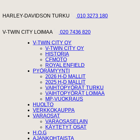
Hyppää sisältöön
Harley Davidson Turku
HARLEY-DAVIDSON TURKU
010 3273 180
V-Twin City Loimaa
V-TWIN CITY LOIMAA
020 7436 820
V-TWIN CITY OY
V-TWIN CITY OY
HISTORIA
CFMOTO
ROYAL ENFIELD
PYÖRÄMYYNTI
2026 H-D MALLIT
2025 H-D MALLIT
VAIHTOPYÖRÄT TURKU
VAIHTOPYÖRÄT LOIMAA
MP-VUOKRAUS
HUOLTO
VERKKOKAUPPA
VARAOSAT
VARAOSASELAIN
KÄYTETYT OSAT
H.O.G
AJANKOHTAISTA