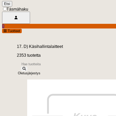
Täsmähaku
Avaa käyttäjävalikko
0
Ostoskori
open
Tuotteet
0.00 €
17. D) Käsihallintalaitteet
2353 tuotetta