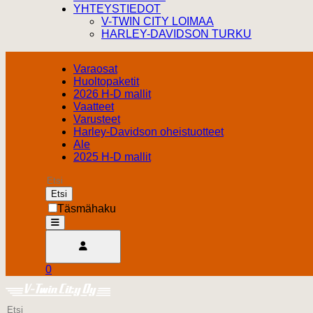
YHTEYSTIEDOT
V-TWIN CITY LOIMAA
HARLEY-DAVIDSON TURKU
Varaosat
Huoltopaketit
2026 H-D mallit
Vaatteet
Varusteet
Harley-Davidson oheistuotteet
Ale
2025 H-D mallit
Etsi
Täsmähaku
open
Avaa käyttäjävalikko
0
Ostoskori
Harley Davidson Turku
0.00 €
Etsi